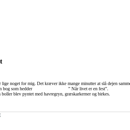
t
 lige noget for mig. Det kræver ikke mange minutter at slå dejen sammen
lavet en fin bog som hedder ” Når livet er en fest”.
boller blev pyntet med havregryn, græskarkerner og birkes.