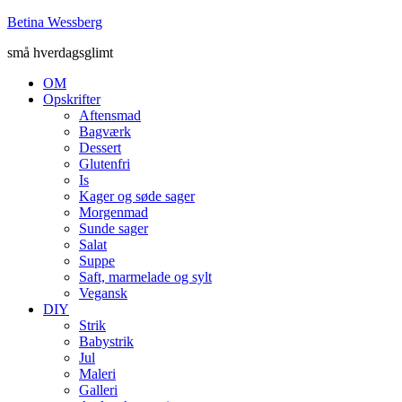
Betina Wessberg
små hverdagsglimt
OM
Opskrifter
Aftensmad
Bagværk
Dessert
Glutenfri
Is
Kager og søde sager
Morgenmad
Sunde sager
Salat
Suppe
Saft, marmelade og sylt
Vegansk
DIY
Strik
Babystrik
Jul
Maleri
Galleri