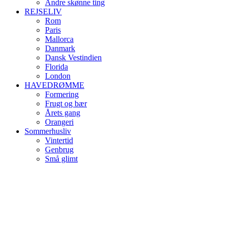
Andre skønne ting
REJSELIV
Rom
Paris
Mallorca
Danmark
Dansk Vestindien
Florida
London
HAVEDRØMME
Formering
Frugt og bær
Årets gang
Orangeri
Sommerhusliv
Vintertid
Genbrug
Små glimt