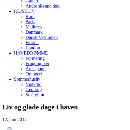
Galleri
Andre skønne ting
REJSELIV
Rom
Paris
Mallorca
Danmark
Dansk Vestindien
Florida
London
HAVEDRØMME
Formering
Frugt og bær
Årets gang
Orangeri
Sommerhusliv
Vintertid
Genbrug
Små glimt
Liv og glade dage i haven
12. juni 2014