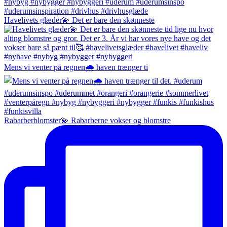
Havelivets glæder💫 Det er bare den skønneste
Mens vi venter på regnen🌧️ haven trænger ti
Rabarberblomster💫 Rabarberne vokser og blomstre