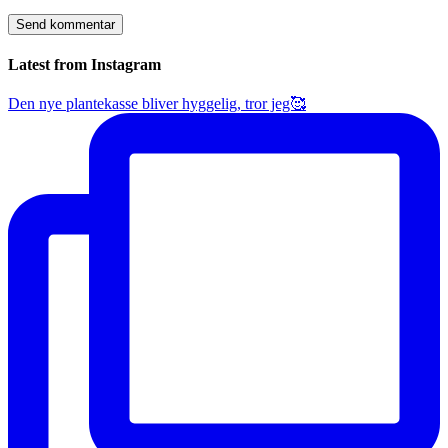
Latest from Instagram
Den nye plantekasse bliver hyggelig, tror jeg🥰