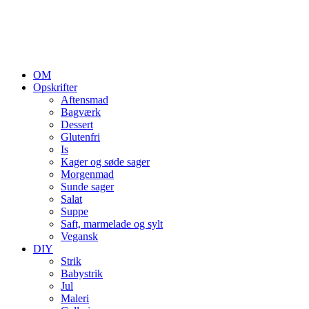
OM
Opskrifter
Aftensmad
Bagværk
Dessert
Glutenfri
Is
Kager og søde sager
Morgenmad
Sunde sager
Salat
Suppe
Saft, marmelade og sylt
Vegansk
DIY
Strik
Babystrik
Jul
Maleri