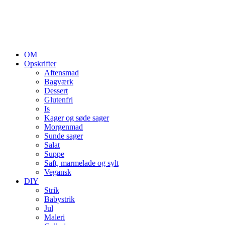
OM
Opskrifter
Aftensmad
Bagværk
Dessert
Glutenfri
Is
Kager og søde sager
Morgenmad
Sunde sager
Salat
Suppe
Saft, marmelade og sylt
Vegansk
DIY
Strik
Babystrik
Jul
Maleri