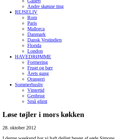
Galleri
Andre skønne ting
REJSELIV
Rom
Paris
Mallorca
Danmark
Dansk Vestindien
Florida
London
HAVEDRØMME
Formering
Frugt og bær
Årets gang
Orangeri
Sommerhusliv
Vintertid
Genbrug
Små glimt
Løse tøjler i mors køkken
28. oktober 2012
I denne weekend har vi haft dejligt besøg af søde Simone.