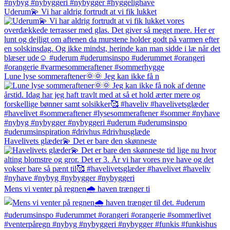
Uderum💫 Vi har aldrig fortrudt at vi fik lukket
Lune lyse sommeraftener🌞🌞 Jeg kan ikke få n
Havelivets glæder💫 Det er bare den skønneste
Mens vi venter på regnen🌧️ haven trænger ti