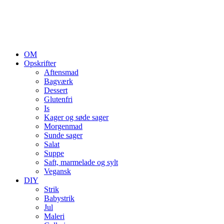
OM
Opskrifter
Aftensmad
Bagværk
Dessert
Glutenfri
Is
Kager og søde sager
Morgenmad
Sunde sager
Salat
Suppe
Saft, marmelade og sylt
Vegansk
DIY
Strik
Babystrik
Jul
Maleri