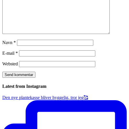
Navn
*
E-mail
*
Websted
Latest from Instagram
Den nye plantekasse bliver hyggelig, tror jeg🥰