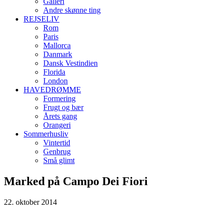
Galleri
Andre skønne ting
REJSELIV
Rom
Paris
Mallorca
Danmark
Dansk Vestindien
Florida
London
HAVEDRØMME
Formering
Frugt og bær
Årets gang
Orangeri
Sommerhusliv
Vintertid
Genbrug
Små glimt
Marked på Campo Dei Fiori
22. oktober 2014