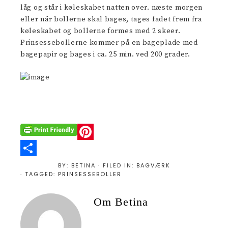
låg og står i køleskabet natten over. næste morgen
eller når bollerne skal bages, tages fadet frem fra
køleskabet og bollerne formes med 2 skeer.
Prinsessebollerne kommer på en bageplade med
bagepapir og bages i ca. 25 min. ved 200 grader.
P
i
S
BY:
BETINA
· FILED IN:
BAGVÆRK
· TAGGED:
PRINSESSEBOLLER
n
h
t
a
Om
Betina
e
r