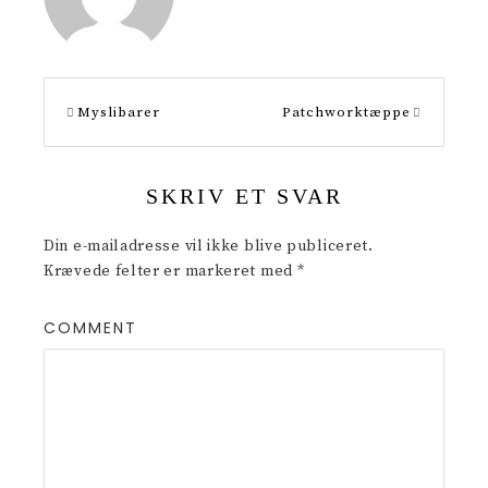
r
e
e
s
t
Myslibarer
Patchworktæppe
SKRIV ET SVAR
Din e-mailadresse vil ikke blive publiceret.
Krævede felter er markeret med
*
COMMENT