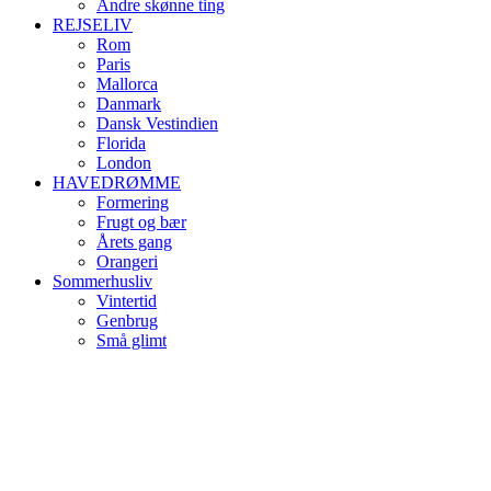
Andre skønne ting
REJSELIV
Rom
Paris
Mallorca
Danmark
Dansk Vestindien
Florida
London
HAVEDRØMME
Formering
Frugt og bær
Årets gang
Orangeri
Sommerhusliv
Vintertid
Genbrug
Små glimt