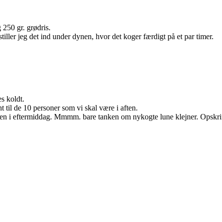
 250 gr. grødris.
iller jeg det ind under dynen, hvor det koger færdigt på et par timer.
s koldt.
t til de 10 personer som vi skal være i aften.
affen i eftermiddag. Mmmm. bare tanken om nykogte lune klejner. Opskrift