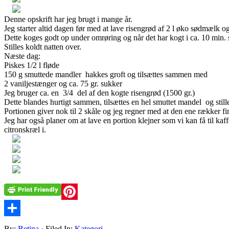
Denne opskrift har jeg brugt i mange år.
Jeg starter altid dagen før med at lave risengrød af 2 l øko sødmælk og
Dette koges godt op under omrøring og når det har kogt i ca. 10 min. st
Stilles koldt natten over.
Næste dag:
Piskes 1/2 l fløde
150 g smuttede mandler hakkes groft og tilsættes sammen med
2 vaniljestænger og ca. 75 gr. sukker
Jeg bruger ca. en 3/4 del af den kogte risengrød (1500 gr.)
Dette blandes hurtigt sammen, tilsættes en hel smuttet mandel og stille
Portionen giver nok til 2 skåle og jeg regner med at den ene rækker fin
Jeg har også planer om at lave en portion klejner som vi kan få til k
citronskræl i.
Pinterest
Share
By:
Betina
· Filed In:
Kategori