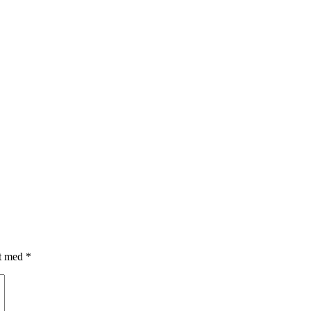
et med
*