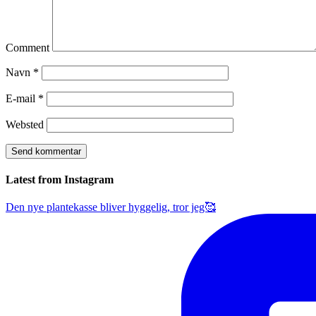
Comment
Navn
*
E-mail
*
Websted
Latest from Instagram
Den nye plantekasse bliver hyggelig, tror jeg🥰