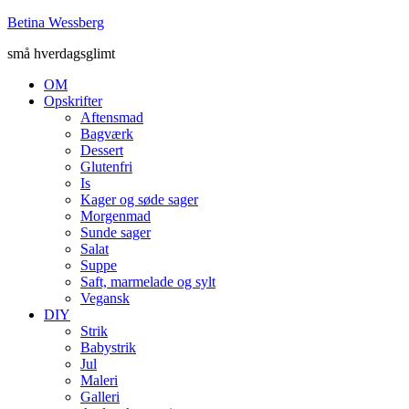
Betina Wessberg
små hverdagsglimt
OM
Opskrifter
Aftensmad
Bagværk
Dessert
Glutenfri
Is
Kager og søde sager
Morgenmad
Sunde sager
Salat
Suppe
Saft, marmelade og sylt
Vegansk
DIY
Strik
Babystrik
Jul
Maleri
Galleri