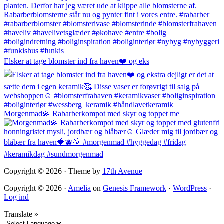
Elsker at tage blomster ind fra haven❤️ og eks
Morgenmad💫 Rabarberkompot med skyr og toppet me
Copyright © 2026 · Theme by
17th Avenue
Copyright © 2026 ·
Amelia
on
Genesis Framework
·
WordPress
·
Log ind
Translate »