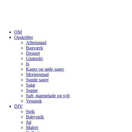
OM
Opskrifter
Aftensmad
Bagværk
Dessert
Glutenfri
Is
Kager og søde sager
Morgenmad
Sunde sager
Salat
Suppe
Saft, marmelade og sylt
Vegansk
DIY
Strik
Babystrik
Jul
Maleri