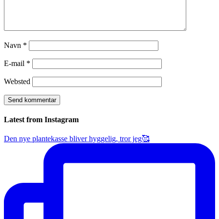
Navn
*
E-mail
*
Websted
Latest from Instagram
Den nye plantekasse bliver hyggelig, tror jeg🥰