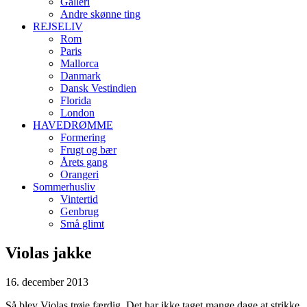
Galleri
Andre skønne ting
REJSELIV
Rom
Paris
Mallorca
Danmark
Dansk Vestindien
Florida
London
HAVEDRØMME
Formering
Frugt og bær
Årets gang
Orangeri
Sommerhusliv
Vintertid
Genbrug
Små glimt
Violas jakke
16. december 2013
Så blev Violas trøje færdig. Det har ikke taget mange dage at strikke