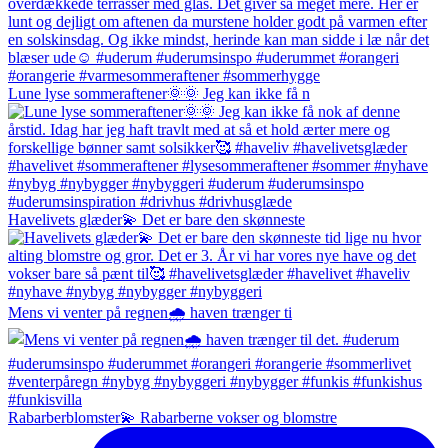
Lune lyse sommeraftener🌞🌞 Jeg kan ikke få n
Havelivets glæder💫 Det er bare den skønneste
Mens vi venter på regnen🌧️ haven trænger ti
Rabarberblomster💫 Rabarberne vokser og blomstre