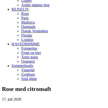
Galleri
Andre skønne ting
REJSELIV
Rom
Paris
Mallorca
Danmark
Dansk Vestindien
Florida
London
HAVEDRØMME
Formering
Frugt og bær
Årets gang
Orangeri
Sommerhusliv
Vintertid
Genbrug
Små glimt
Rose med citronsaft
17. juli 2020