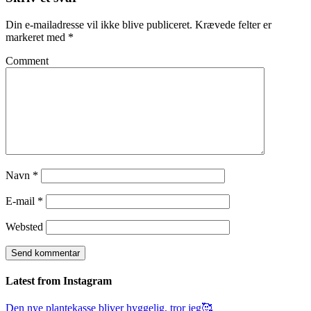
Din e-mailadresse vil ikke blive publiceret.
Krævede felter er
markeret med
*
Comment
Navn
*
E-mail
*
Websted
Latest from Instagram
Den nye plantekasse bliver hyggelig, tror jeg🥰