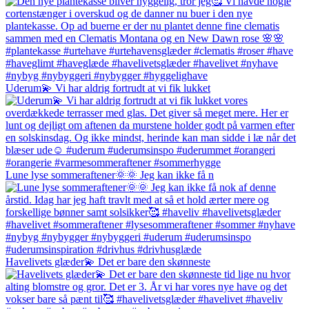
Uderum💫 Vi har aldrig fortrudt at vi fik lukket
Lune lyse sommeraftener🌞🌞 Jeg kan ikke få n
Havelivets glæder💫 Det er bare den skønneste