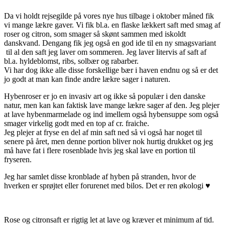
Da vi holdt rejsegilde på vores nye hus tilbage i oktober måned fik
vi mange lækre gaver. Vi fik bl.a. en flaske lækkert saft med smag af
roser og citron, som smager så skønt sammen med iskoldt
danskvand. Dengang fik jeg også en god ide til en ny smagsvariant
til al den saft jeg laver om sommeren. Jeg laver litervis af saft af
bl.a. hyldeblomst, ribs, solbær og rabarber.
Vi har dog ikke alle disse forskellige bær i haven endnu og så er det
jo godt at man kan finde andre lækre sager i naturen.
Hybenroser er jo en invasiv art og ikke så populær i den danske
natur, men kan kan faktisk lave mange lækre sager af den. Jeg plejer
at lave hybenmarmelade og ind imellem også hybensuppe som også
smager virkelig godt med en top af cr. fraiche.
Jeg plejer at fryse en del af min saft ned så vi også har noget til
senere på året, men denne portion bliver nok hurtig drukket og jeg
må have fat i flere rosenblade hvis jeg skal lave en portion til
fryseren.
Jeg har samlet disse kronblade af hyben på stranden, hvor de
hverken er sprøjtet eller forurenet med bilos. Det er ren økologi ♥
Rose og citronsaft er rigtig let at lave og kræver et minimum af tid.