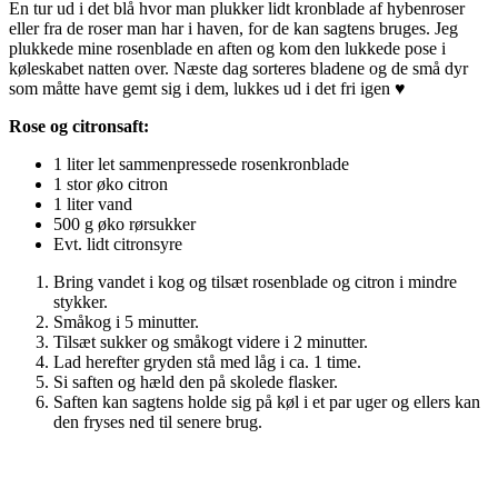
En tur ud i det blå hvor man plukker lidt kronblade af hybenroser
eller fra de roser man har i haven, for de kan sagtens bruges. Jeg
plukkede mine rosenblade en aften og kom den lukkede pose i
køleskabet natten over. Næste dag sorteres bladene og de små dyr
som måtte have gemt sig i dem, lukkes ud i det fri igen ♥
Rose og citronsaft:
1 liter let sammenpressede rosenkronblade
1 stor øko citron
1 liter vand
500 g øko rørsukker
Evt. lidt citronsyre
Bring vandet i kog og tilsæt rosenblade og citron i mindre
stykker.
Småkog i 5 minutter.
Tilsæt sukker og småkogt videre i 2 minutter.
Lad herefter gryden stå med låg i ca. 1 time.
Si saften og hæld den på skolede flasker.
Saften kan sagtens holde sig på køl i et par uger og ellers kan
den fryses ned til senere brug.