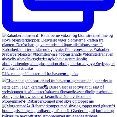
Elsker at tage blomster ind fra haven❤️ og eks
Morgenmad💫 Rabarberkompot med skyr og toppet me