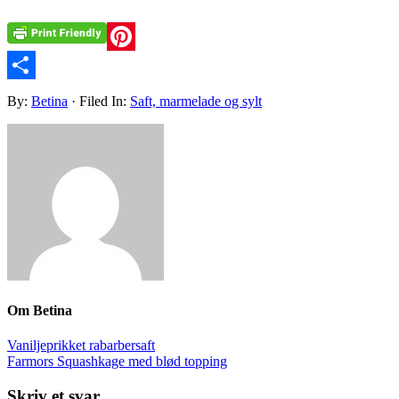
Pinterest
Share
By:
Betina
· Filed In:
Saft, marmelade og sylt
Om
Betina
Vaniljeprikket rabarbersaft
Farmors Squashkage med blød topping
Skriv et svar