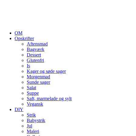
OM
Opskrifter
Aftensmad
Bagværk
Dessert
Glutenfri
Is
Kager og søde sager
Morgenmad
Sunde sager
Salat
Suppe
Saft, marmelade og sylt
Vegansk
DIY
Strik
Babystrik
Jul
Maleri