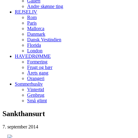
Galleri
Andre skønne ting
REJSELIV
Rom
Paris
Mallorca
Danmark
Dansk Vestindien
Florida
London
HAVEDRØMME
Formering
Frugt og bær
Årets gang
Orangeri
Sommerhusliv
Vintertid
Genbrug
Små glimt
Sankthansurt
7. september 2014