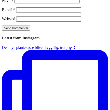
Navn
*
E-mail
*
Websted
Latest from Instagram
Den nye plantekasse bliver hyggelig, tror jeg🥰