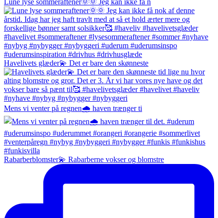
Lune lyse sommeraftener🌞🌞 Jeg kan ikke få n
Havelivets glæder💫 Det er bare den skønneste
Mens vi venter på regnen🌧️ haven trænger ti
Rabarberblomster💫 Rabarberne vokser og blomstre