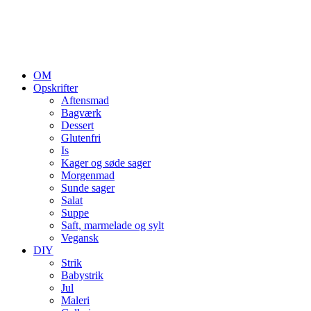
OM
Opskrifter
Aftensmad
Bagværk
Dessert
Glutenfri
Is
Kager og søde sager
Morgenmad
Sunde sager
Salat
Suppe
Saft, marmelade og sylt
Vegansk
DIY
Strik
Babystrik
Jul
Maleri