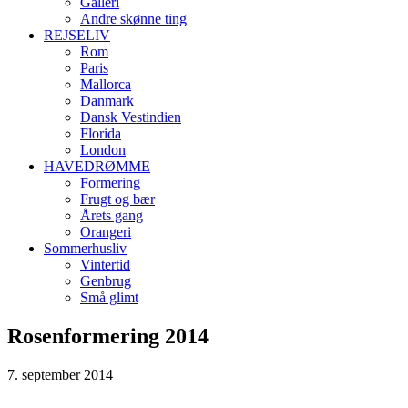
Galleri
Andre skønne ting
REJSELIV
Rom
Paris
Mallorca
Danmark
Dansk Vestindien
Florida
London
HAVEDRØMME
Formering
Frugt og bær
Årets gang
Orangeri
Sommerhusliv
Vintertid
Genbrug
Små glimt
Rosenformering 2014
7. september 2014