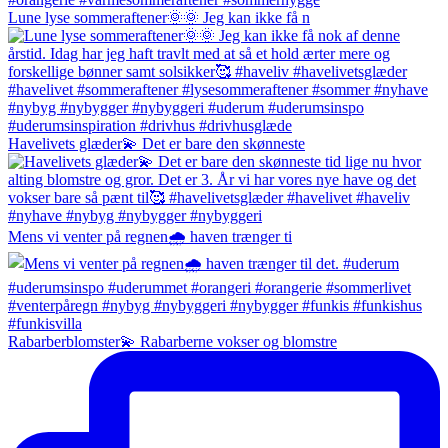
Lune lyse sommeraftener🌞🌞 Jeg kan ikke få n
Havelivets glæder💫 Det er bare den skønneste
Mens vi venter på regnen🌧️ haven trænger ti
Rabarberblomster💫 Rabarberne vokser og blomstre