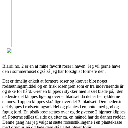
Blairii no. 2 er en af mine favorit roser i haven. Jeg vil gerne have
den i sommerhuset også så jeg har forsøgt at formere den.
Det er rimelig enkelt at formere roser og kræver blot noget
rodsætningsmiddel og en frisk rosengren som er fra indeværende år
og ikke for hård. Grenen klippes i stykker med 3 sæt blade på,- den
nederste del klippes lige og over et bladsæt da det er her rødderne
dannes. Toppen klippes skrå lige over det 3. bladsæt. Den nederste
del dyppes i rodsætningsmiddel og plantes i en potte med god og
fugtig jord. En plstikpose sættes over og de øverste 2 hjørner klippes
af. Potterne stilles til side og efter ca. en måned har de dannet rødder.
Denne gang har jeg valgt at sætte rosenstiklingene i en plantekasse
med drivhus på og lade dem stå til det bliver forår.