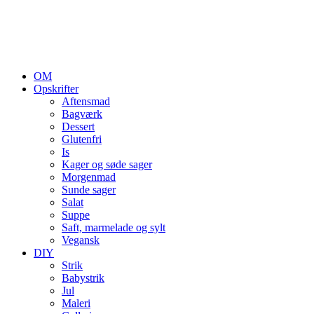
OM
Opskrifter
Aftensmad
Bagværk
Dessert
Glutenfri
Is
Kager og søde sager
Morgenmad
Sunde sager
Salat
Suppe
Saft, marmelade og sylt
Vegansk
DIY
Strik
Babystrik
Jul
Maleri