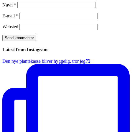
Navn
*
E-mail
*
Websted
Latest from Instagram
Den nye plantekasse bliver hyggelig, tror jeg🥰