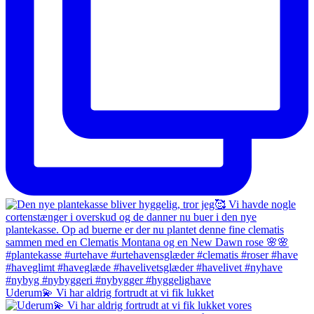
Uderum💫 Vi har aldrig fortrudt at vi fik lukket