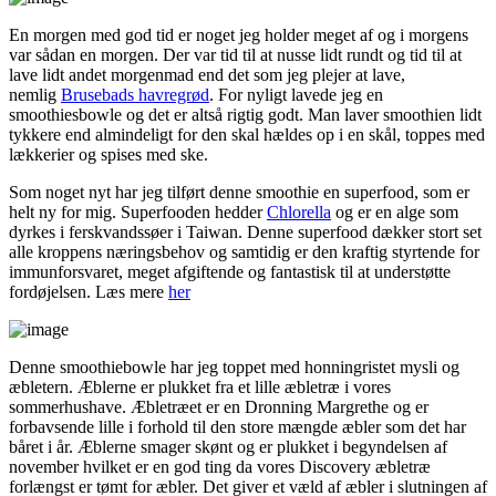
En morgen med god tid er noget jeg holder meget af og i morgens
var sådan en morgen. Der var tid til at nusse lidt rundt og tid til at
lave lidt andet morgenmad end det som jeg plejer at lave,
nemlig
Brusebads havregrød
. For nyligt lavede jeg en
smoothiesbowle og det er altså rigtig godt. Man laver smoothien lidt
tykkere end almindeligt for den skal hældes op i en skål, toppes med
lækkerier og spises med ske.
Som noget nyt har jeg tilført denne smoothie en superfood, som er
helt ny for mig. Superfooden hedder
Chlorella
og er en alge som
dyrkes i ferskvandssøer i Taiwan. Denne superfood dækker stort set
alle kroppens næringsbehov og samtidig er den kraftig styrtende for
immunforsvaret, meget afgiftende og fantastisk til at understøtte
fordøjelsen. Læs mere
her
Denne smoothiebowle har jeg toppet med honningristet mysli og
æbletern. Æblerne er plukket fra et lille æbletræ i vores
sommerhushave. Æbletræet er en Dronning Margrethe og er
forbavsende lille i forhold til den store mængde æbler som det har
båret i år. Æblerne smager skønt og er plukket i begyndelsen af
november hvilket er en god ting da vores Discovery æbletræ
forlængst er tømt for æbler. Det giver et væld af æbler i slutningen af