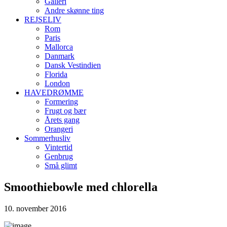
Galleri
Andre skønne ting
REJSELIV
Rom
Paris
Mallorca
Danmark
Dansk Vestindien
Florida
London
HAVEDRØMME
Formering
Frugt og bær
Årets gang
Orangeri
Sommerhusliv
Vintertid
Genbrug
Små glimt
Smoothiebowle med chlorella
10. november 2016