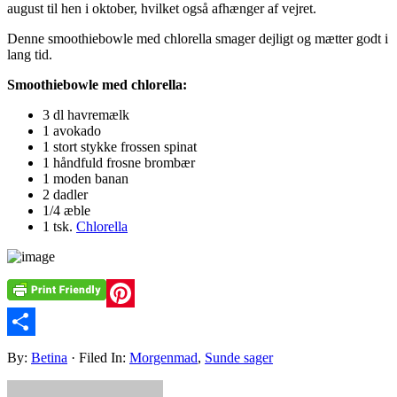
august til hen i oktober, hvilket også afhænger af vejret.
Denne smoothiebowle med chlorella smager dejligt og mætter godt i
lang tid.
Smoothiebowle med chlorella:
3 dl havremælk
1 avokado
1 stort stykke frossen spinat
1 håndfuld frosne brombær
1 moden banan
2 dadler
1/4 æble
1 tsk.
Chlorella
Pinterest
Share
By:
Betina
· Filed In:
Morgenmad
,
Sunde sager