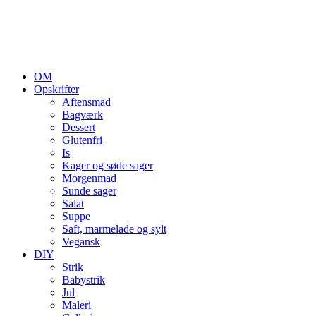
OM
Opskrifter
Aftensmad
Bagværk
Dessert
Glutenfri
Is
Kager og søde sager
Morgenmad
Sunde sager
Salat
Suppe
Saft, marmelade og sylt
Vegansk
DIY
Strik
Babystrik
Jul
Maleri