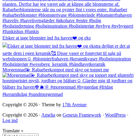
Elsker at tage blomster ind fra haven❤️ og eks
Morgenmad💫 Rabarberkompot med skyr og toppet me
Copyright © 2026 · Theme by
17th Avenue
Copyright © 2026 ·
Amelia
on
Genesis Framework
·
WordPress
·
Log ind
Translate »