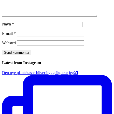
Navn
*
E-mail
*
Websted
Latest from Instagram
Den nye plantekasse bliver hyggelig, tror jeg🥰