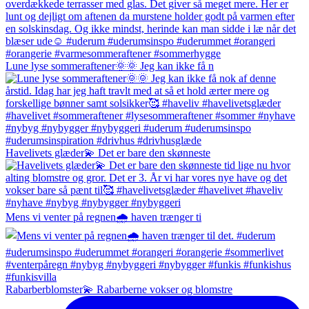
Lune lyse sommeraftener🌞🌞 Jeg kan ikke få n
Havelivets glæder💫 Det er bare den skønneste
Mens vi venter på regnen🌧️ haven trænger ti
Rabarberblomster💫 Rabarberne vokser og blomstre