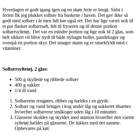
Hverdagen er godt igang igen og en skøn ferie er brugt. Sidst i
ferien fik jeg plukket solbær fra buskene i haven. Det gav ikke så
godt med solbær i år men lidt har også ret. Der har lige været nok til
et par flasker solbærsaft, lidt til fryseren og til denne portion
solbærsyltetøj. Det var en mindre portion og lige nok til 2 glas, som
helt sikkert vil blive nydt til både nybagte boller, pandekager og
ovenpå en portion skyr. Det smager skønt og er smækfyldt med c
vitaminer.
Solbærsyltetøj, 2 glas:
500 g skyllede og ribbede solbær
400 g sukker
1/4 dl vand
Solbærene rengøres, ribbes og hældes i en gryde.
Solbær og vand bringes i kog under låg og sukkeret tilsættes
hvorefter solbærene småkoger uden låg i 10 minutter.
Glassene skoldes og skyldes med atamon hvorefter den varme
syltetøj hældes på glassene. De lukkes med det samme.
Opbevares på køl.