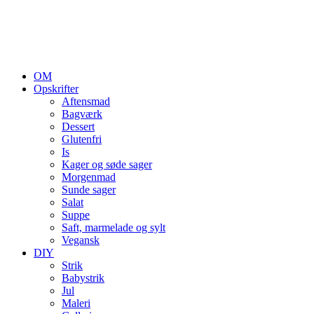
OM
Opskrifter
Aftensmad
Bagværk
Dessert
Glutenfri
Is
Kager og søde sager
Morgenmad
Sunde sager
Salat
Suppe
Saft, marmelade og sylt
Vegansk
DIY
Strik
Babystrik
Jul
Maleri