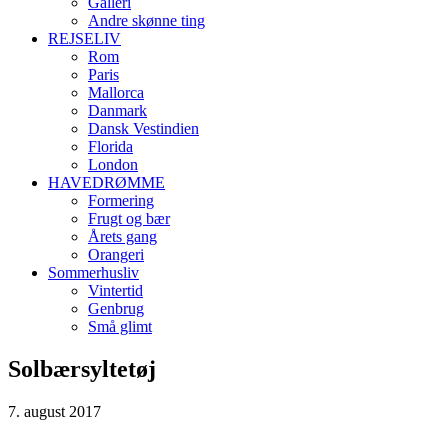
Galleri
Andre skønne ting
REJSELIV
Rom
Paris
Mallorca
Danmark
Dansk Vestindien
Florida
London
HAVEDRØMME
Formering
Frugt og bær
Årets gang
Orangeri
Sommerhusliv
Vintertid
Genbrug
Små glimt
Solbærsyltetøj
7. august 2017