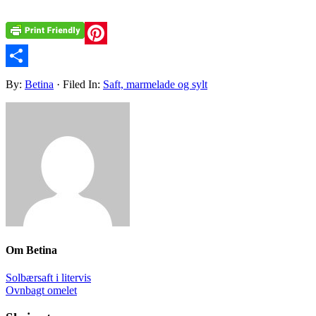
Pinterest
Share
By:
Betina
· Filed In:
Saft, marmelade og sylt
Om
Betina
Solbærsaft i litervis
Ovnbagt omelet