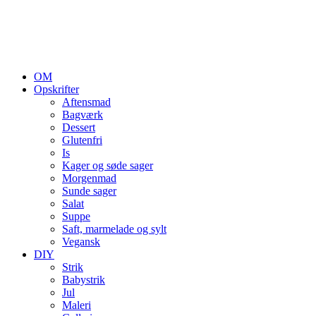
OM
Opskrifter
Aftensmad
Bagværk
Dessert
Glutenfri
Is
Kager og søde sager
Morgenmad
Sunde sager
Salat
Suppe
Saft, marmelade og sylt
Vegansk
DIY
Strik
Babystrik
Jul
Maleri