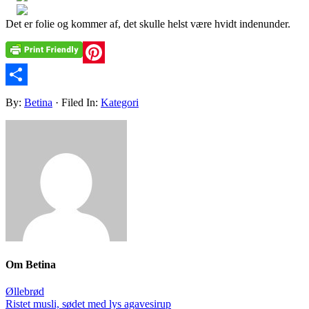
Det er folie og kommer af, det skulle helst være hvidt indenunder.
Pinterest
Share
By:
Betina
· Filed In:
Kategori
Om
Betina
Øllebrød
Ristet musli, sødet med lys agavesirup