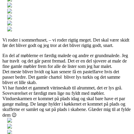
Vi roder i sommerhuset, – vi roder rigtig meget. Det skal være skidt
før det bliver godt og jeg tror at det bliver rigtig godt, snart.
En del af møblerne er færdig malede og andre er grundmalede. Jeg
har travlt og det går pænt fremad. Det er en del sjovere at male de
fine gamle møbler frem for alle de lister som jeg har malet.
Det meste bliver hvidt og kan senere få en pastelfarve hvis det
passer bedre. Det gamle chartol bliver lys turkis og det samme
bliver et lille skab.
Vi har fundet et gammelt vitrineskab til alrummet, det er lys grå.
Soveværelset er færdigt men lige nu fyldt med møbler.
Vindueskarmen er kommet på plads idag og skal bare have et par
gange maling. De lange hylder i køkkenet er kommet på plads og
skufferne er samlet og sat på plads i skabene. Glæder mig til at fylde
dem 😉