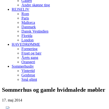
Galleri
Andre skønne ting
REJSELIV
Rom
Paris
Mallorca
Danmark
Dansk Vestindien
Florida
London
HAVEDRØMME
Formering
Frugt og bær
Årets gang
Orangeri
Sommerhusliv
Vintertid
Genbrug
Små glimt
Sommerhus og gamle hvidmalede møbler
17. maj 2014