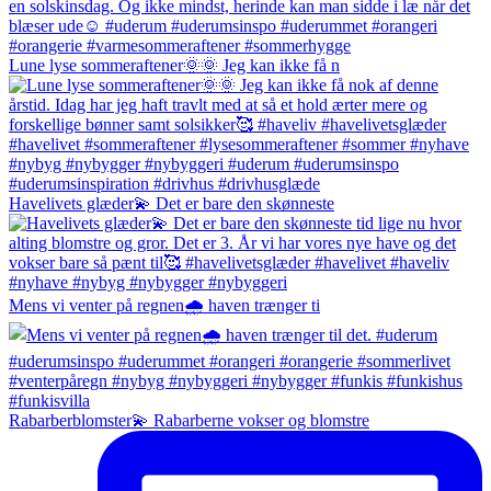
Lune lyse sommeraftener🌞🌞 Jeg kan ikke få n
Havelivets glæder💫 Det er bare den skønneste
Mens vi venter på regnen🌧️ haven trænger ti
Rabarberblomster💫 Rabarberne vokser og blomstre