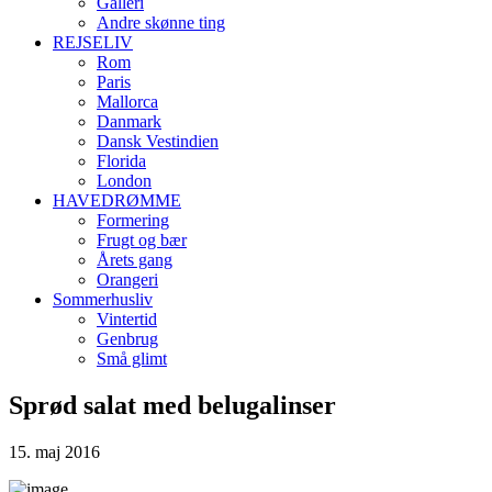
Galleri
Andre skønne ting
REJSELIV
Rom
Paris
Mallorca
Danmark
Dansk Vestindien
Florida
London
HAVEDRØMME
Formering
Frugt og bær
Årets gang
Orangeri
Sommerhusliv
Vintertid
Genbrug
Små glimt
Sprød salat med belugalinser
15. maj 2016