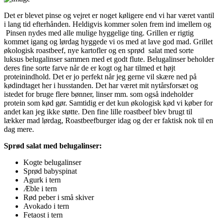
Det er blevet pinse og vejret er noget køligere end vi har været vantil
i lang tid efterhånden. Heldigvis kommer solen frem ind imellem og
Pinsen nydes med alle mulige hyggelige ting. Grillen er rigtig
kommet igang og lørdag hyggede vi os med at lave god mad. Grillet
økologisk roastbeef, nye kartofler og en sprød salat med sorte
luksus belugalinser sammen med et godt flute. Belugalinser beholder
deres fine sorte farve når de er kogt og har tilmed et højt
proteinindhold. Det er jo perfekt når jeg gerne vil skære ned på
kødindtaget her i husstanden. Det har været mit nytårsforsæt og
istedet for bruge flere bønner, linser mm. som også indeholder
protein som kød gør. Samtidig er det kun økologisk kød vi køber for
andet kan jeg ikke støtte. Den fine lille roastbeef blev brugt til
lækker mad lørdag, Roastbeefburger idag og der er faktisk nok til en
dag mere.
Sprød salat med belugalinser:
Kogte belugalinser
Sprød babyspinat
Agurk i tern
Æble i tern
Rød peber i små skiver
Avokado i tern
Fetaost i tern