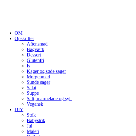
OM
Opskrifter
Aftensmad
Bagværk
Dessert
Glutenfri
Is
Kager og søde sager
Morgenmad
Sunde sager
Salat
Suppe
Saft, marmelade og sylt
Vegansk
DIY
Strik
Babystrik
Jul
Maleri