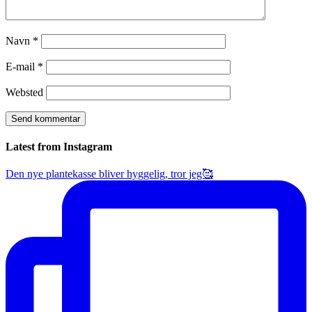
Navn
*
E-mail
*
Websted
Latest from Instagram
Den nye plantekasse bliver hyggelig, tror jeg🥰