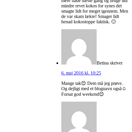
mere flade næste gang og bruge lidt
mindre revet kokos for synes det
smagte lidt for meget igennem. Men
de var skam lækre! Smager lidt
henad kokostoppe faktisk. 🙂
Betina
skriver
6. maj 2016 kl. 10:25
Mange tak😊 Dem må jeg prøve.
Og dejligt med et blognavn også☺️
Forsat god weekend😊