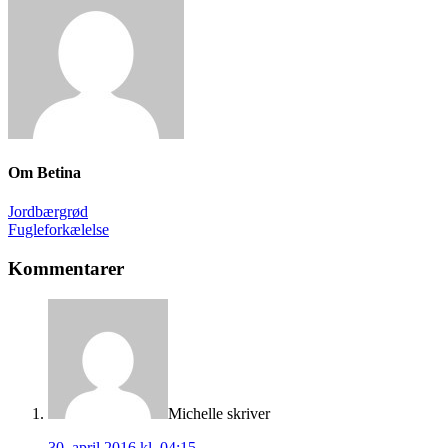
Om
Betina
Jordbærgrød
Fugleforkælelse
Kommentarer
Michelle
skriver
30. april 2016 kl. 04:15