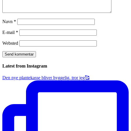
Navn
*
E-mail
*
Websted
Latest from Instagram
Den nye plantekasse bliver hyggelig, tror jeg🥰