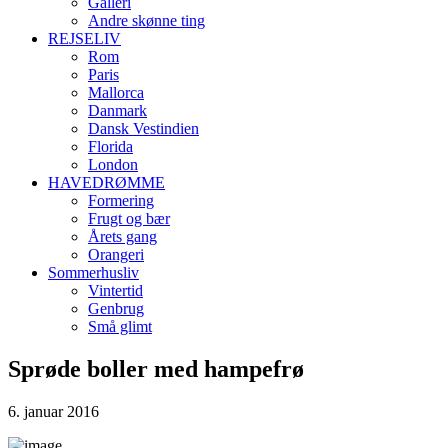
Galleri
Andre skønne ting
REJSELIV
Rom
Paris
Mallorca
Danmark
Dansk Vestindien
Florida
London
HAVEDRØMME
Formering
Frugt og bær
Årets gang
Orangeri
Sommerhusliv
Vintertid
Genbrug
Små glimt
Sprøde boller med hampefrø
6. januar 2016