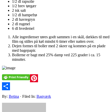
1/2 dl rapsolie
1/2 brev tørgær
2 tsk salt
1/2 dl hampefrø
2 dl havregryn
2 dl rugmel
6 dl hvedemel
Alle ingredienser røres godt sammen i en skål, dækkes til med
film og stilles på køl mindst 6 timer eller natten over.
Dejen formes til boller med 2 skeer og kommes på en plade
med bagepapir.
Bollerne er bagt med 25% damp ved 225 grader i ca. 15
minutter.
Pinterest
Share
By:
Betina
· Filed In:
Bagværk