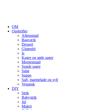
OM
Opskrifter
Aftensmad
Bagværk
Dessert
Glutenfri
Is
Kager og søde sager
Morgenmad
Sunde sager
Salat
Suppe
Saft, marmelade og sylt
Vegansk
DIY
Strik
Babystrik
Jul
Maleri