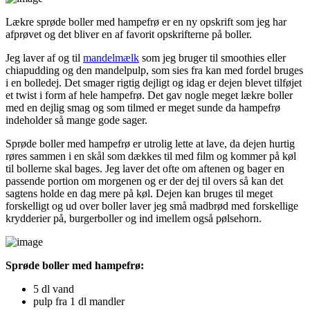
Lækre sprøde boller med hampefrø er en ny opskrift som jeg har
afprøvet og det bliver en af favorit opskrifterne på boller.
Jeg laver af og til
mandelmælk
som jeg bruger til smoothies eller
chiapudding og den mandelpulp, som sies fra kan med fordel bruges
i en bolledej. Det smager rigtig dejligt og idag er dejen blevet tilføjet
et twist i form af hele hampefrø. Det gav nogle meget lækre boller
med en dejlig smag og som tilmed er meget sunde da hampefrø
indeholder så mange gode sager.
Sprøde boller med hampefrø er utrolig lette at lave, da dejen hurtig
røres sammen i en skål som dækkes til med film og kommer på køl
til bollerne skal bages. Jeg laver det ofte om aftenen og bager en
passende portion om morgenen og er der dej til overs så kan det
sagtens holde en dag mere på køl. Dejen kan bruges til meget
forskelligt og ud over boller laver jeg små madbrød med forskellige
krydderier på, burgerboller og ind imellem også pølsehorn.
Sprøde boller med hampefrø:
5 dl vand
pulp fra 1 dl mandler