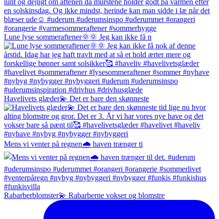
Lune lyse sommeraftener🌞🌞 Jeg kan ikke få n
Havelivets glæder💫 Det er bare den skønneste
Mens vi venter på regnen🌧️ haven trænger ti
Rabarberblomster💫 Rabarberne vokser og blomstre