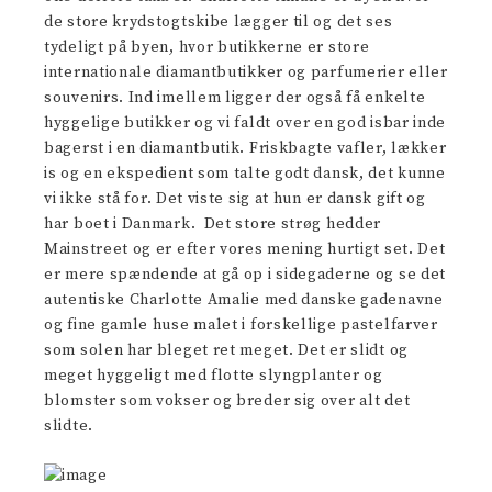
de store krydstogtskibe lægger til og det ses
tydeligt på byen, hvor butikkerne er store
internationale diamantbutikker og parfumerier eller
souvenirs. Ind imellem ligger der også få enkelte
hyggelige butikker og vi faldt over en god isbar inde
bagerst i en diamantbutik. Friskbagte vafler, lækker
is og en ekspedient som talte godt dansk, det kunne
vi ikke stå for. Det viste sig at hun er dansk gift og
har boet i Danmark. Det store strøg hedder
Mainstreet og er efter vores mening hurtigt set. Det
er mere spændende at gå op i sidegaderne og se det
autentiske Charlotte Amalie med danske gadenavne
og fine gamle huse malet i forskellige pastelfarver
som solen har bleget ret meget. Det er slidt og
meget hyggeligt med flotte slyngplanter og
blomster som vokser og breder sig over alt det
slidte.