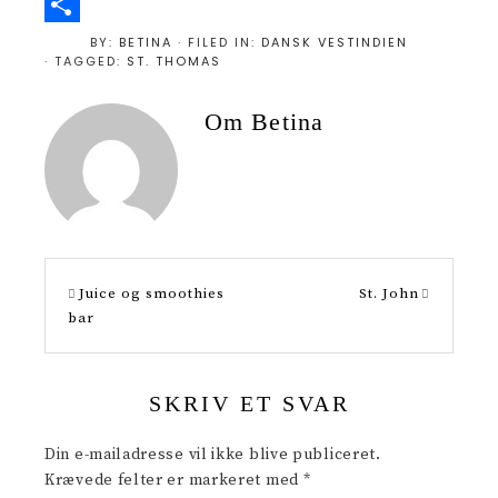
P
i
S
BY:
BETINA
· FILED IN:
DANSK VESTINDIEN
· TAGGED:
ST. THOMAS
n
h
t
a
Om
Betina
e
r
r
e
e
s
t
Juice og smoothies
St. John
bar
SKRIV ET SVAR
Din e-mailadresse vil ikke blive publiceret.
Krævede felter er markeret med
*