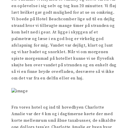
en oplevelse i sig selv og tog kun 20 minutter. Vi fløj
lavt hvilket gav godt mulighed for at se os omkring.
Vi boede på Hotel Beachcomber lige ud til en dejlig
strand hvor vi tilbragte mange timer på stranden og
kom helt ned i gear. At ligge i skyggen af et
palmetræ og læse i en god bog er virkelig god
afslapning for mig. Vandet var dejligt, klart og lunt
og vi har badet og snorklet. Når vi om morgenen
spiste morgenmad på hotellet kunne vi se flyvefisk
skøjte hen over vandet på stranden og en enkelt dag
så vi en finne bryde overfladen, desværre så vi ikke
om det var fra en delfin eller en haj.
Fra vores hotel og ind til hovedbyen Charlotte
Amalie var der 4 km og i dagtimerne kørte der med
korte mellemrum små åbne taxabusser, de såkaldte
one dollors taxa’er. Charlotte Amalie er byen hvor