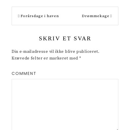
e
s
Forårsdage i haven
Drømmekage
t
SKRIV ET SVAR
Din e-mailadresse vil ikke blive publiceret.
Krævede felter er markeret med
*
COMMENT