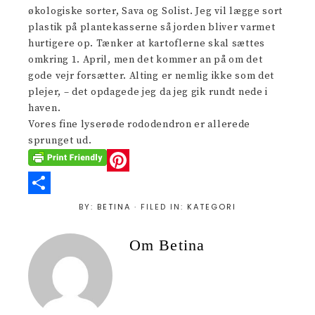
økologiske sorter, Sava og Solist. Jeg vil lægge sort
plastik på plantekasserne så jorden bliver varmet
hurtigere op. Tænker at kartoflerne skal sættes
omkring 1. April, men det kommer an på om det
gode vejr forsætter. Alting er nemlig ikke som det
plejer, – det opdagede jeg da jeg gik rundt nede i
haven.
Vores fine lyserøde rododendron er allerede
sprunget ud.
P
i
S
BY:
BETINA
· FILED IN:
KATEGORI
n
h
Om
Betina
t
a
e
r
r
e