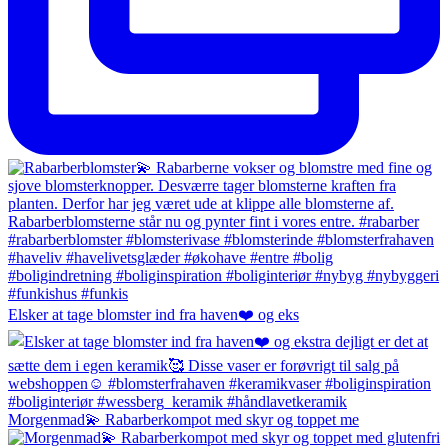
Elsker at tage blomster ind fra haven❤️ og eks
Morgenmad💫 Rabarberkompot med skyr og toppet me