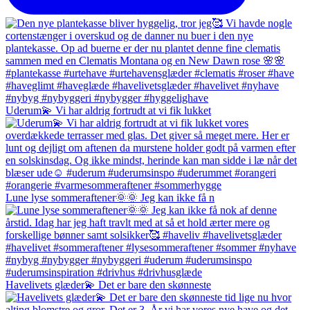
Uderum💫 Vi har aldrig fortrudt at vi fik lukket
Lune lyse sommeraftener🌞🌞 Jeg kan ikke få n
Havelivets glæder💫 Det er bare den skønneste