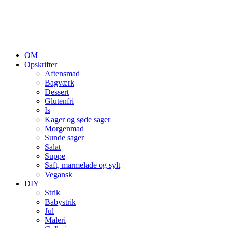
OM
Opskrifter
Aftensmad
Bagværk
Dessert
Glutenfri
Is
Kager og søde sager
Morgenmad
Sunde sager
Salat
Suppe
Saft, marmelade og sylt
Vegansk
DIY
Strik
Babystrik
Jul
Maleri