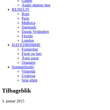
Galleri
Andre skønne ting
REJSELIV
Rom
Paris
Mallorca
Danmark
Dansk Vestindien
Florida
London
HAVEDRØMME
Formering
Frugt og bær
Årets gang
Orangeri
Sommerhusliv
Vintertid
Genbrug
Små glimt
Tilbageblik
3. januar 2015