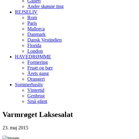
Galleri
Andre skønne ting
REJSELIV
Rom
Paris
Mallorca
Danmark
Dansk Vestindien
Florida
London
HAVEDRØMME
Formering
Frugt og bær
Årets gang
Orangeri
Sommerhusliv
Vintertid
Genbrug
Små glimt
Varmrøget Laksesalat
23. maj 2015