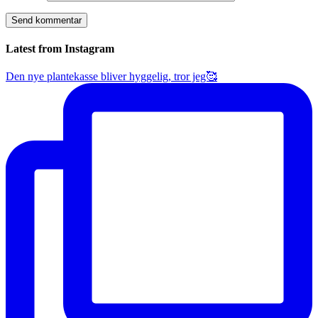
Latest from Instagram
Den nye plantekasse bliver hyggelig, tror jeg🥰