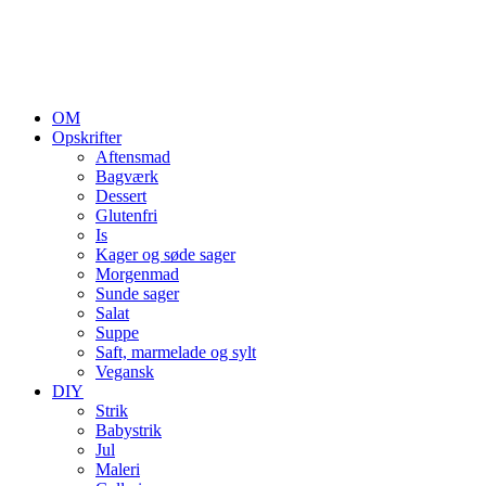
OM
Opskrifter
Aftensmad
Bagværk
Dessert
Glutenfri
Is
Kager og søde sager
Morgenmad
Sunde sager
Salat
Suppe
Saft, marmelade og sylt
Vegansk
DIY
Strik
Babystrik
Jul
Maleri