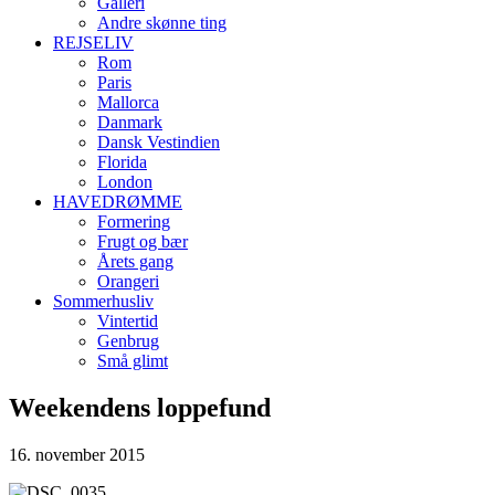
Galleri
Andre skønne ting
REJSELIV
Rom
Paris
Mallorca
Danmark
Dansk Vestindien
Florida
London
HAVEDRØMME
Formering
Frugt og bær
Årets gang
Orangeri
Sommerhusliv
Vintertid
Genbrug
Små glimt
Weekendens loppefund
16. november 2015