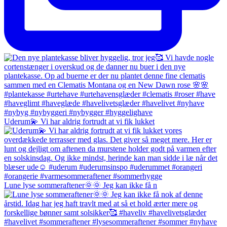
Uderum💫 Vi har aldrig fortrudt at vi fik lukket
Lune lyse sommeraftener🌞🌞 Jeg kan ikke få n