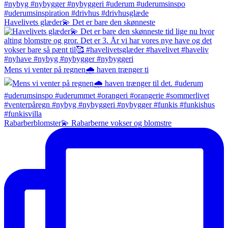
Havelivets glæder💫 Det er bare den skønneste
Mens vi venter på regnen🌧️ haven trænger ti
Rabarberblomster💫 Rabarberne vokser og blomstre