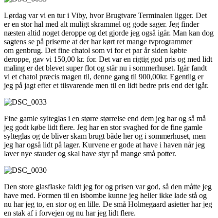
Lørdag var vi en tur i Viby, hvor Brugtvare Terminalen ligger. Det
er en stor hal med alt muligt skrammel og gode sager. Jeg finder
næsten altid noget deroppe og det gjorde jeg også igår. Man kan dog
sagtens se på priserne at der har kørt ret mange tvprogrammer
om genbrug. Det fine chatol som vi for et par år siden købte
deroppe, gav vi 150,00 kr. for. Det var en rigtig god pris og med lidt
maling er det blevet super flot og står nu i sommerhuset. Igår fandt
vi et chatol præcis magen til, denne gang til 900,00kr. Egentlig er
jeg på jagt efter et tilsvarende men til en lidt bedre pris end det igår.
Fine gamle sylteglas i en større størrelse end dem jeg har og så må
jeg godt købe lidt flere. Jeg har en stor svaghed for de fine gamle
sylteglas og de bliver skam brugt både her og i sommerhuset, men
jeg har også lidt på lager. Kurvene er gode at have i haven når jeg
laver nye stauder og skal have styr på mange små potter.
Den store glasflaske faldt jeg for og prisen var god, så den måtte jeg
have med. Formen til en isbombe kunne jeg heller ikke lade stå og
nu har jeg to, en stor og en lille. De små Holmegaard asietter har jeg
en stak af i forvejen og nu har jeg lidt flere.