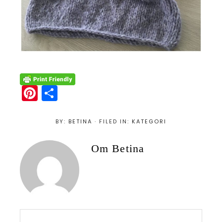
Pi
S
n
h
te
ar
BY:
BETINA
· FILED IN:
KATEGORI
re
e
Om
Betina
st