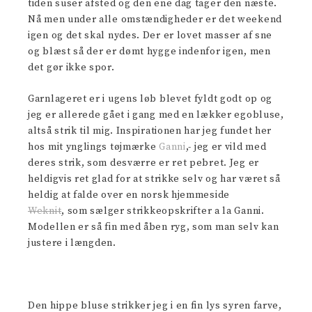
tiden suser afsted og den ene dag tager den næste.
Nå men under alle omstændigheder er det weekend
igen og det skal nydes. Der er lovet masser af sne
og blæst så der er dømt hygge indenfor igen, men
det gør ikke spor.
Garnlageret er i ugens løb blevet fyldt godt op og
jeg er allerede gået i gang med en lækker egobluse,
altså strik til mig. Inspirationen har jeg fundet her
hos mit ynglings tøjmærke
Ganni
,- jeg er vild med
deres strik, som desværre er ret pebret. Jeg er
heldigvis ret glad for at strikke selv og har været så
heldig at falde over en norsk hjemmeside
Weknit
, som sælger strikkeopskrifter a la Ganni.
Modellen er så fin med åben ryg, som man selv kan
justere i længden.
Den hippe bluse strikker jeg i en fin lys syren farve,