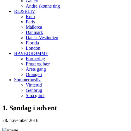
Galleri
Andre skønne ting
REJSELIV
Rom
Paris
Mallorca
Danmark
Dansk Vestindien
Florida
London
HAVEDRØMME
Formering
Frugt og bær
Årets gang
Orangeri
Sommerhusliv
Vintertid
Genbrug
Små glimt
1. Søndag i advent
28. november 2016