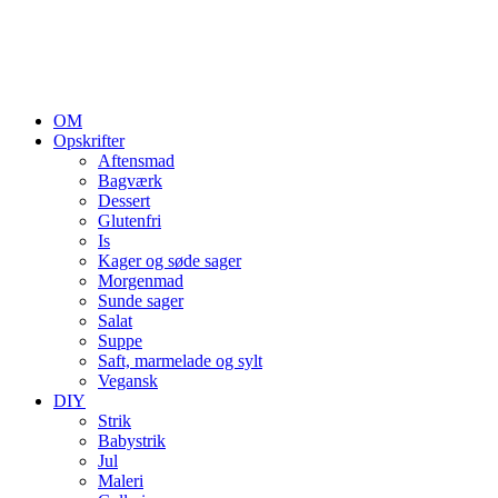
OM
Opskrifter
Aftensmad
Bagværk
Dessert
Glutenfri
Is
Kager og søde sager
Morgenmad
Sunde sager
Salat
Suppe
Saft, marmelade og sylt
Vegansk
DIY
Strik
Babystrik
Jul
Maleri