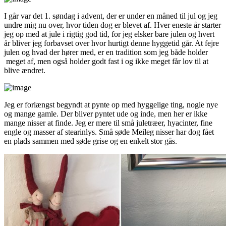
I går var det 1. søndag i advent, der er under en måned til jul og jeg
undre mig nu over, hvor tiden dog er blevet af. Hver eneste år starter
jeg op med at jule i rigtig god tid, for jeg elsker bare julen og hvert
år bliver jeg forbavset over hvor hurtigt denne hyggetid går. At fejre
julen og hvad der hører med, er en tradition som jeg både holder
meget af, men også holder godt fast i og ikke meget får lov til at
blive ændret.
Jeg er forlængst begyndt at pynte op med hyggelige ting, nogle nye
og mange gamle. Der bliver pyntet ude og inde, men her er ikke
mange nisser at finde. Jeg er mere til små juletræer, hyacinter, fine
engle og masser af stearinlys. Små søde Meileg nisser har dog fået
en plads sammen med søde grise og en enkelt stor gås.