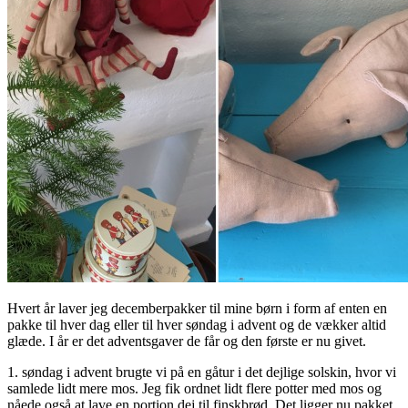
Hvert år laver jeg decemberpakker til mine børn i form af enten en
pakke til hver dag eller til hver søndag i advent og de vækker altid
glæde. I år er det adventsgaver de får og den første er nu givet.
1. søndag i advent brugte vi på en gåtur i det dejlige solskin, hvor vi
samlede lidt mere mos. Jeg fik ordnet lidt flere potter med mos og
nåede også at lave en portion dej til finskbrød. Det ligger nu pakket