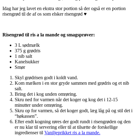
Idag har jeg lavet en ekstra stor portion så der også er en portion
risengrød til de af os som elsker risengrød ♥
Risengrød til ris a la mande og smagsprøver:
3 L sødmælk
375 g grødris
1 nib salt
Kanelsukker
Smør
Skyl grødrisen godt i koldt vand.
Kom mælken i en stor gryde sammen med grødris og et nib
salt.
Bring det i kog unden omrøring.
Skru ned for varmen når det koger og kog det i 12-15
minutter under omrøring.
Skru op for varmen, så det koger godt, læg låg på og stil det i
“høkassen”.
Efter endt kogning røres der godt rundt i risengrøden og den
er nu klar til servering eller til at tilsætte de forskellige
ingredienser til
Vaniljeprikket ris a la mande.