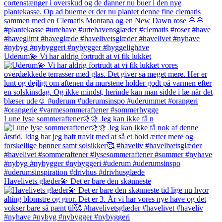
Uderum💫 Vi har aldrig fortrudt at vi fik lukket
Lune lyse sommeraftener🌞🌞 Jeg kan ikke få n
Havelivets glæder💫 Det er bare den skønneste