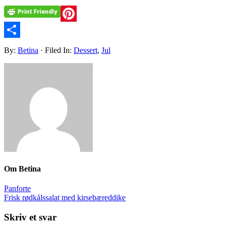
Pinterest
Share
By:
Betina
· Filed In:
Dessert
,
Jul
Om
Betina
Panforte
Frisk rødkålssalat med kirsebæreddike
Skriv et svar