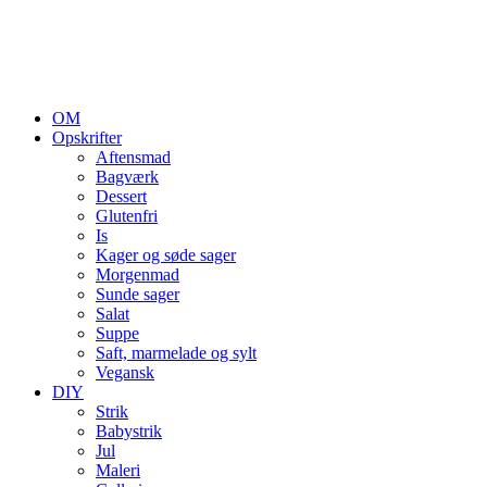
OM
Opskrifter
Aftensmad
Bagværk
Dessert
Glutenfri
Is
Kager og søde sager
Morgenmad
Sunde sager
Salat
Suppe
Saft, marmelade og sylt
Vegansk
DIY
Strik
Babystrik
Jul
Maleri