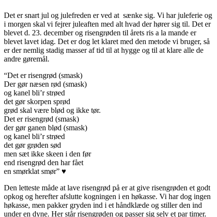
Det er snart jul og julefreden er ved at sænke sig. Vi har juleferie og
i morgen skal vi fejrer juleaften med alt hvad der hører sig til. Det er
blevet d. 23. december og risengrøden til årets ris a la mande er
blevet lavet idag. Det er dog let klaret med den metode vi bruger, så
er der nemlig stadig masser af tid til at hygge og til at klare alle de
andre gøremål.
“Det er risengrød (smask)
Der gør næsen rød (smask)
og kanel bli’r strøed
det gør skorpen sprød
grød skal være blød og ikke tør.
Det er risengrød (smask)
der gør ganen blød (smask)
og kanel bli’r strøed
det gør grøden sød
men sæt ikke skeen i den før
end risengrød den har fået
en smørklat smør” ♥
Den letteste måde at lave risengrød på er at give risengrøden et godt
opkog og herefter afslutte kogningen i en høkasse. Vi har dog ingen
høkasse, men pakker gryden ind i et håndklæde og stiller den ind
under en dyne. Her står risengrøden og passer sig selv et par timer.