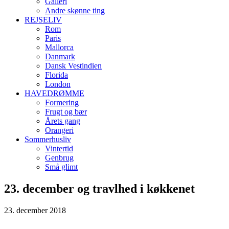
Galleri
Andre skønne ting
REJSELIV
Rom
Paris
Mallorca
Danmark
Dansk Vestindien
Florida
London
HAVEDRØMME
Formering
Frugt og bær
Årets gang
Orangeri
Sommerhusliv
Vintertid
Genbrug
Små glimt
23. december og travlhed i køkkenet
23. december 2018