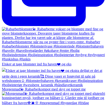
Elsker at tage blomster ind fra haven❤️ og eks
Morgenmad💫 Rabarberkompot med skyr og toppet me