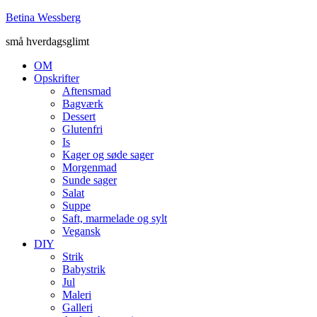
Betina Wessberg
små hverdagsglimt
OM
Opskrifter
Aftensmad
Bagværk
Dessert
Glutenfri
Is
Kager og søde sager
Morgenmad
Sunde sager
Salat
Suppe
Saft, marmelade og sylt
Vegansk
DIY
Strik
Babystrik
Jul
Maleri
Galleri