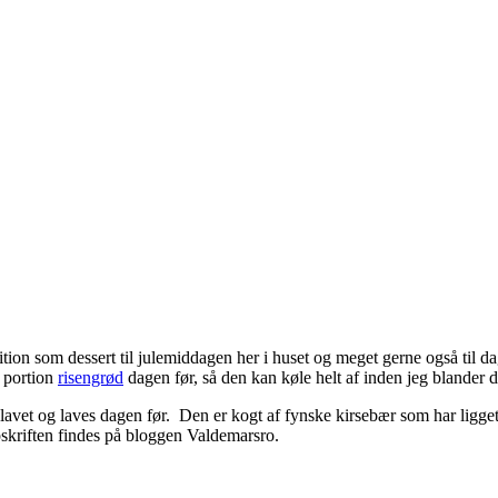
ion som dessert til julemiddagen her i huset og meget gerne også til dagen 
n portion
risengrød
dagen før, så den kan køle helt af inden jeg blander 
elavet og laves dagen før. Den er kogt af fynske kirsebær som har ligge
skriften findes på bloggen Valdemarsro.