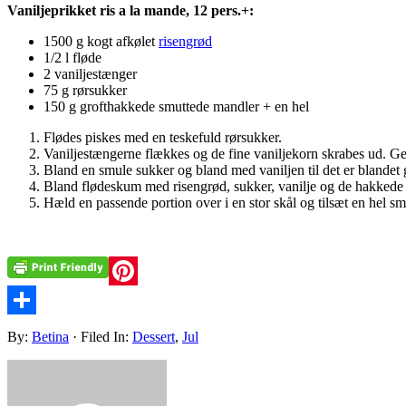
Vaniljeprikket ris a la mande, 12 pers.+:
1500 g kogt afkølet
risengrød
1/2 l fløde
2 vaniljestænger
75 g rørsukker
150 g grofthakkede smuttede mandler + en hel
Flødes piskes med en teskefuld rørsukker.
Vaniljestængerne flækkes og de fine vaniljekorn skrabes ud. Gem
Bland en smule sukker og bland med vaniljen til det er blandet g
Bland flødeskum med risengrød, sukker, vanilje og de hakkede
Hæld en passende portion over i en stor skål og tilsæt en hel smu
Pinterest
Share
By:
Betina
· Filed In:
Dessert
,
Jul