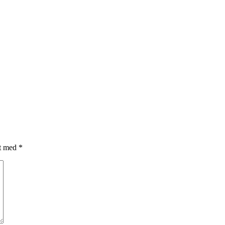
et med
*