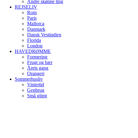
Andre skønne ting
REJSELIV
Rom
Paris
Mallorca
Danmark
Dansk Vestindien
Florida
London
HAVEDRØMME
Formering
Frugt og bær
Årets gang
Orangeri
Sommerhusliv
Vintertid
Genbrug
Små glimt