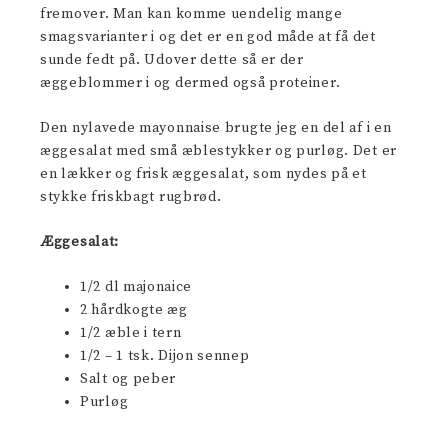
fremover. Man kan komme uendelig mange
smagsvarianter i og det er en god måde at få det
sunde fedt på. Udover dette så er der
æggeblommer i og dermed også proteiner.
Den nylavede mayonnaise brugte jeg en del af i en
æggesalat med små æblestykker og purløg. Det er
en lækker og frisk æggesalat, som nydes på et
stykke friskbagt rugbrød.
Æggesalat:
1/2 dl majonaice
2 hårdkogte æg
1/2 æble i tern
1/2 – 1 tsk. Dijon sennep
Salt og peber
Purløg