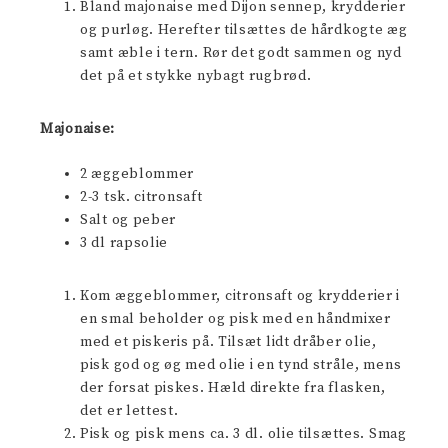
Bland majonaise med Dijon sennep, krydderier
og purløg. Herefter tilsættes de hårdkogte æg
samt æble i tern. Rør det godt sammen og nyd
det på et stykke nybagt rugbrød.
Majonaise:
2 æggeblommer
2-3 tsk. citronsaft
Salt og peber
3 dl rapsolie
Kom æggeblommer, citronsaft og krydderier i
en smal beholder og pisk med en håndmixer
med et piskeris på. Tilsæt lidt dråber olie,
pisk god og øg med olie i en tynd stråle, mens
der forsat piskes. Hæld direkte fra flasken,
det er lettest.
Pisk og pisk mens ca. 3 dl. olie tilsættes. Smag