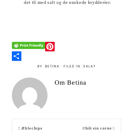
det til med salt og de ønskede krydderier.
P
i
S
BY:
BETINA
· FILED IN:
SALAT
n
h
Om
Betina
t
a
e
r
r
e
e
s
Æblechips
Chili sin carne
t