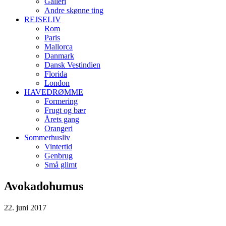
Galleri
Andre skønne ting
REJSELIV
Rom
Paris
Mallorca
Danmark
Dansk Vestindien
Florida
London
HAVEDRØMME
Formering
Frugt og bær
Årets gang
Orangeri
Sommerhusliv
Vintertid
Genbrug
Små glimt
Avokadohumus
22. juni 2017