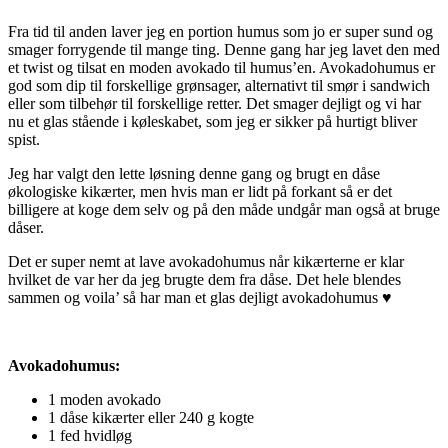
Fra tid til anden laver jeg en portion humus som jo er super sund og
smager forrygende til mange ting. Denne gang har jeg lavet den med
et twist og tilsat en moden avokado til humus’en. Avokadohumus er
god som dip til forskellige grønsager, alternativt til smør i sandwich
eller som tilbehør til forskellige retter. Det smager dejligt og vi har
nu et glas stående i køleskabet, som jeg er sikker på hurtigt bliver
spist.
Jeg har valgt den lette løsning denne gang og brugt en dåse
økologiske kikærter, men hvis man er lidt på forkant så er det
billigere at koge dem selv og på den måde undgår man også at bruge
dåser.
Det er super nemt at lave avokadohumus når kikærterne er klar
hvilket de var her da jeg brugte dem fra dåse. Det hele blendes
sammen og voila’ så har man et glas dejligt avokadohumus ♥
Avokadohumus:
1 moden avokado
1 dåse kikærter eller 240 g kogte
1 fed hvidløg