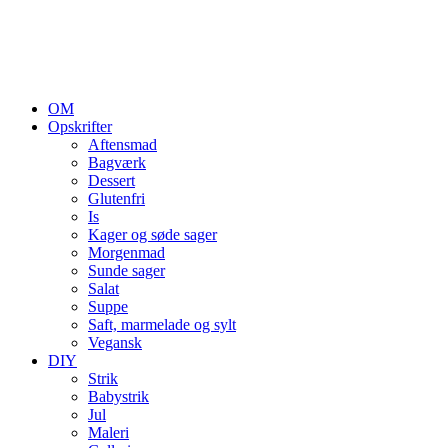
OM
Opskrifter
Aftensmad
Bagværk
Dessert
Glutenfri
Is
Kager og søde sager
Morgenmad
Sunde sager
Salat
Suppe
Saft, marmelade og sylt
Vegansk
DIY
Strik
Babystrik
Jul
Maleri