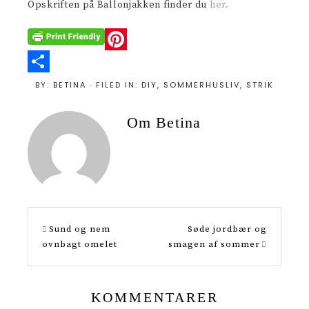
Opskriften på Ballonjakken finder du
her.
P
i
S
BY:
BETINA
· FILED IN:
DIY
,
SOMMERHUSLIV
,
STRIK
n
h
Om
Betina
t
a
e
r
r
e
e
s
Sund og nem
Søde jordbær og
t
ovnbagt omelet
smagen af sommer
KOMMENTARER