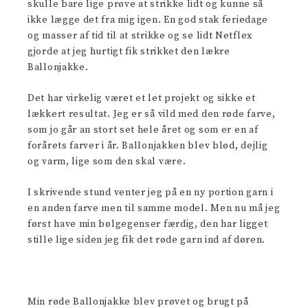
skulle bare lige prøve at strikke lidt og kunne så
ikke lægge det fra mig igen. En god stak feriedage
og masser af tid til at strikke og se lidt Netflex
gjorde at jeg hurtigt fik strikket den lækre
Ballonjakke.
Det har virkelig været et let projekt og sikke et
lækkert resultat. Jeg er så vild med den røde farve,
som jo går an stort set hele året og som er en af
forårets farver i år. Ballonjakken blev blød, dejlig
og varm, lige som den skal være.
I skrivende stund venter jeg på en ny portion garn i
en anden farve men til samme model. Men nu må jeg
først have min bølgegenser færdig, den har ligget
stille lige siden jeg fik det røde garn ind af døren.
Min røde Ballonjakke blev prøvet og brugt på