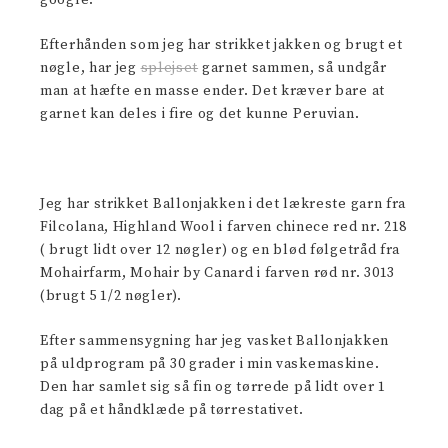
google.
Efterhånden som jeg har strikket jakken og brugt et
nøgle, har jeg
splejset
garnet sammen, så undgår
man at hæfte en masse ender. Det kræver bare at
garnet kan deles i fire og det kunne Peruvian.
Jeg har strikket Ballonjakken i det lækreste garn fra
Filcolana, Highland Wool i farven chinece red nr. 218
( brugt lidt over 12 nøgler) og en blød følgetråd fra
Mohairfarm, Mohair by Canard i farven rød nr. 3013
(brugt 5 1/2 nøgler).
Efter sammensygning har jeg vasket Ballonjakken
på uldprogram på 30 grader i min vaskemaskine.
Den har samlet sig så fin og tørrede på lidt over 1
dag på et håndklæde på tørrestativet.