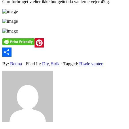
Garnforbruget vælter ikke budgettet da vanterne vejer 45 g.
Pinterest
Share
By:
Betina
· Filed In:
Diy
,
Strik
· Tagged:
Bløde vanter