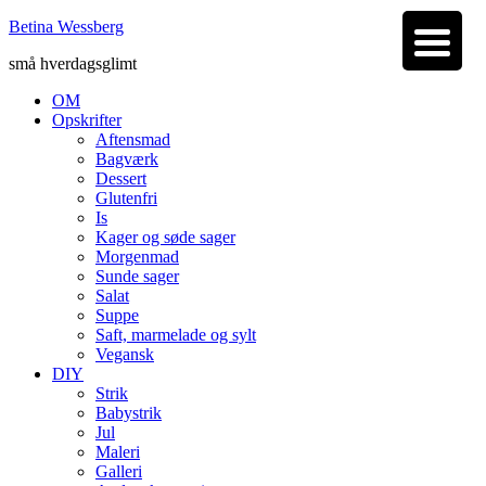
Betina Wessberg
små hverdagsglimt
OM
Opskrifter
Aftensmad
Bagværk
Dessert
Glutenfri
Is
Kager og søde sager
Morgenmad
Sunde sager
Salat
Suppe
Saft, marmelade og sylt
Vegansk
DIY
Strik
Babystrik
Jul
Maleri
Galleri