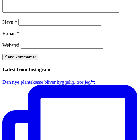
Navn
*
E-mail
*
Websted
Latest from Instagram
Den nye plantekasse bliver hyggelig, tror jeg🥰