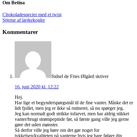
Om
Betina
Chokoladespecier med et twist
Stjerne af lærkekogler
Kommentarer
Sidsel de Fries Ølgård
skriver
16. juni 2020 kl. 12:22
Hej.
Har lige et begynderspørgsmål til de fine vanter. Måske det er
lidt fjollet, men jeg er ikke så rutineret, så nu spørger jeg.
Jeg kan normalt godt strikke tofarvet, men har aldrig stikket
vanter/brugt strømpepinde før, så første gang ville jeg gerne
gøre det uden mønster.
Så derfor ville jeg høre om det gør noget for
tykkelsen/kvaliteten på vanterne hvis jeg bare følger din