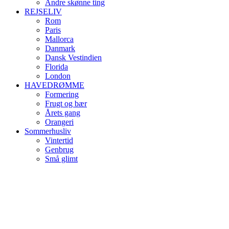
Andre skønne ting
REJSELIV
Rom
Paris
Mallorca
Danmark
Dansk Vestindien
Florida
London
HAVEDRØMME
Formering
Frugt og bær
Årets gang
Orangeri
Sommerhusliv
Vintertid
Genbrug
Små glimt