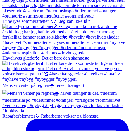
Lune lyse sommeraftener🌞🌞 Jeg kan ikke få n
Havelivets glæder💫 Det er bare den skønneste
Mens vi venter på regnen🌧️ haven trænger ti
Rabarberblomster💫 Rabarberne vokser og blomstre