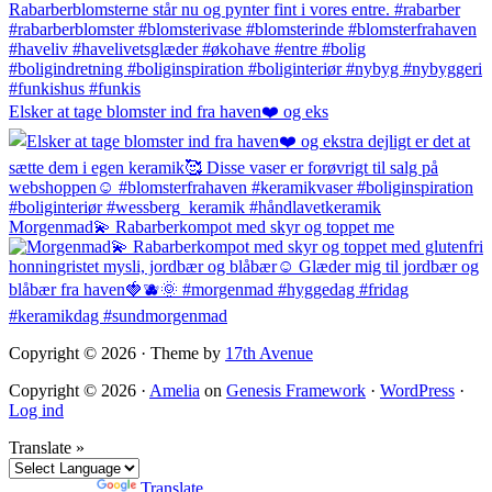
Elsker at tage blomster ind fra haven❤️ og eks
Morgenmad💫 Rabarberkompot med skyr og toppet me
Copyright © 2026 · Theme by
17th Avenue
Copyright © 2026 ·
Amelia
on
Genesis Framework
·
WordPress
·
Log ind
Translate »
Powered by
Translate