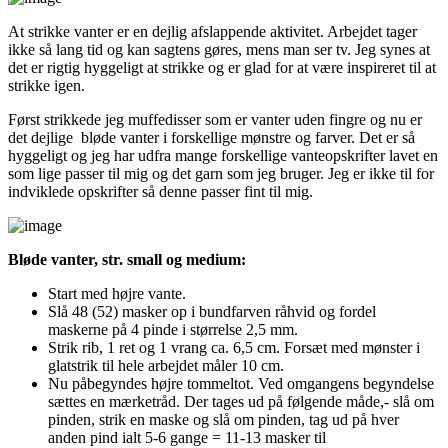
At strikke vanter er en dejlig afslappende aktivitet. Arbejdet tager
ikke så lang tid og kan sagtens gøres, mens man ser tv. Jeg synes at
det er rigtig hyggeligt at strikke og er glad for at være inspireret til at
strikke igen.
Først strikkede jeg muffedisser som er vanter uden fingre og nu er
det dejlige bløde vanter i forskellige mønstre og farver. Det er så
hyggeligt og jeg har udfra mange forskellige vanteopskrifter lavet en
som lige passer til mig og det garn som jeg bruger. Jeg er ikke til for
indviklede opskrifter så denne passer fint til mig.
Bløde vanter, str. small og medium:
Start med højre vante.
Slå 48 (52) masker op i bundfarven råhvid og fordel
maskerne på 4 pinde i størrelse 2,5 mm.
Strik rib, 1 ret og 1 vrang ca. 6,5 cm. Forsæt med mønster i
glatstrik til hele arbejdet måler 10 cm.
Nu påbegyndes højre tommeltot. Ved omgangens begyndelse
sættes en mærketråd. Der tages ud på følgende måde,- slå om
pinden, strik en maske og slå om pinden, tag ud på hver
anden pind ialt 5-6 gange = 11-13 masker til