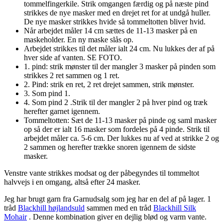
tommelfingerkile. Strik omgangen færdig og på næste pind
strikkes de nye masker med en drejet ret for at undgå huller.
De nye masker strikkes hvide så tommeltotten bliver hvid.
Når arbejdet måler 14 cm sættes de 11-13 masker på en
maskeholder. En ny maske slås op.
Arbejdet strikkes til det måler ialt 24 cm. Nu lukkes der af på
hver side af vanten. SE FOTO.
1. pind: strik mønster til der mangler 3 masker på pinden som
strikkes 2 ret sammen og 1 ret.
2. Pind: strik en ret, 2 ret drejet sammen, strik mønster.
3. Som pind 1.
4. Som pind 2 .Strik til der mangler 2 på hver pind og træk
herefter garnet igennem.
Tommeltotten: Sæt de 11-13 masker på pinde og saml masker
op så der er ialt 16 masker som fordeles på 4 pinde. Strik til
arbejdet måler ca. 5-6 cm. Der lukkes nu af ved at strikke 2 og
2 sammen og herefter trække snoren igennem de sidste
masker.
Venstre vante strikkes modsat og der påbegyndes til tommeltot
halvvejs i en omgang, altså efter 24 masker.
Jeg har brugt garn fra Garnudsalg som jeg har en del af på lager. 1
tråd
Blackhill højlandsuld
sammen med en tråd
Blackhill Silk
Mohair
. Denne kombination giver en dejlig blød og varm vante.