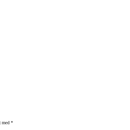
et med
*