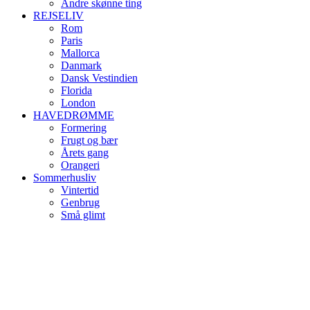
Andre skønne ting
REJSELIV
Rom
Paris
Mallorca
Danmark
Dansk Vestindien
Florida
London
HAVEDRØMME
Formering
Frugt og bær
Årets gang
Orangeri
Sommerhusliv
Vintertid
Genbrug
Små glimt