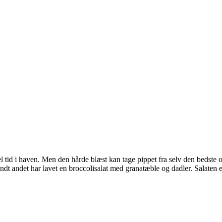
del tid i haven. Men den hårde blæst kan tage pippet fra selv den bedste
dt andet har lavet en broccolisalat med granatæble og dadler. Salaten er