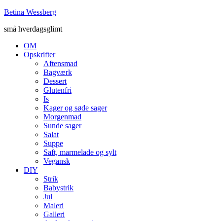
Betina Wessberg
små hverdagsglimt
OM
Opskrifter
Aftensmad
Bagværk
Dessert
Glutenfri
Is
Kager og søde sager
Morgenmad
Sunde sager
Salat
Suppe
Saft, marmelade og sylt
Vegansk
DIY
Strik
Babystrik
Jul
Maleri
Galleri