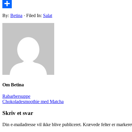
Pinterest
Share
By:
Betina
· Filed In:
Salat
Om
Betina
Rabarbersuppe
Chokoladesmoothie med Matcha
Skriv et svar
Din e-mailadresse vil ikke blive publiceret.
Krævede felter er marker