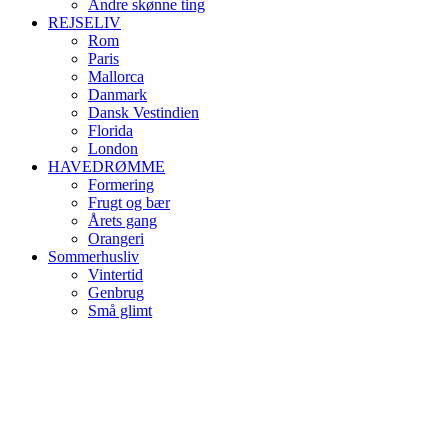
Andre skønne ting
REJSELIV
Rom
Paris
Mallorca
Danmark
Dansk Vestindien
Florida
London
HAVEDRØMME
Formering
Frugt og bær
Årets gang
Orangeri
Sommerhusliv
Vintertid
Genbrug
Små glimt