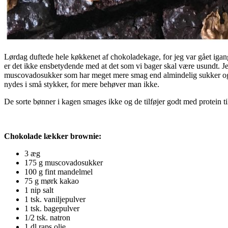
Lørdag duftede hele køkkenet af chokoladekage, for jeg var gået igan
er det ikke ensbetydende med at det som vi bager skal være usundt. J
muscovadosukker som har meget mere smag end almindelig sukker og m
nydes i små stykker, for mere behøver man ikke.
De sorte bønner i kagen smages ikke og de tilføjer godt med protein t
Chokolade lækker brownie:
3 æg
175 g muscovadosukker
100 g fint mandelmel
75 g mørk kakao
1 nip salt
1 tsk. vaniljepulver
1 tsk. bagepulver
1/2 tsk. natron
1 dl raps olie