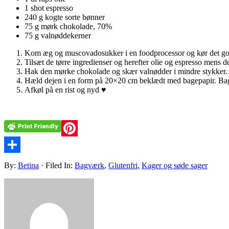
1 shot espresso
240 g kogte sorte bønner
75 g mørk chokolade, 70%
75 g valnøddekerner
Kom æg og muscovadosukker i en foodprocessor og kør det godt
Tilsæt de tørre ingredienser og herefter olie og espresso mens d
Hak den mørke chokolade og skær valnødder i mindre stykker. Ti
Hæld dejen i en form på 20×20 cm beklædt med bagepapir. Bag 
Afkøl på en rist og nyd ♥
Pinterest
Share
By:
Betina
· Filed In:
Bagværk
,
Glutenfri
,
Kager og søde sager