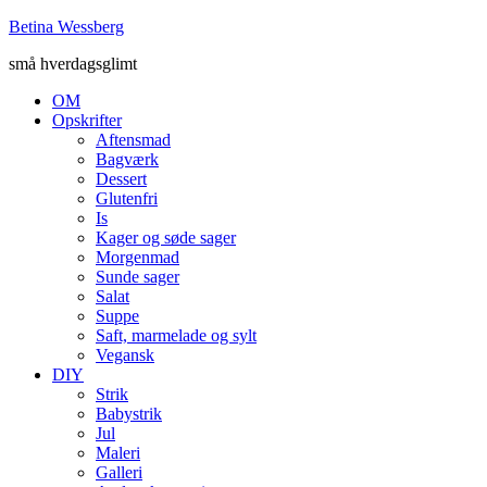
Betina Wessberg
små hverdagsglimt
OM
Opskrifter
Aftensmad
Bagværk
Dessert
Glutenfri
Is
Kager og søde sager
Morgenmad
Sunde sager
Salat
Suppe
Saft, marmelade og sylt
Vegansk
DIY
Strik
Babystrik
Jul
Maleri
Galleri