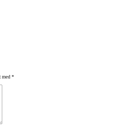
et med
*