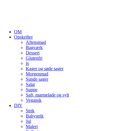
OM
Opskrifter
Aftensmad
Bagværk
Dessert
Glutenfri
Is
Kager og søde sager
Morgenmad
Sunde sager
Salat
Suppe
Saft, marmelade og sylt
Vegansk
DIY
Strik
Babystrik
Jul
Maleri