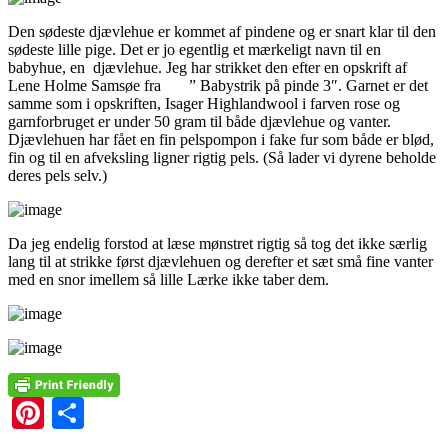
Den sødeste djævlehue er kommet af pindene og er snart klar til den
sødeste lille pige. Det er jo egentlig et mærkeligt navn til en
babyhue, en djævlehue. Jeg har strikket den efter en opskrift af
Lene Holme Samsøe fra ” Babystrik på pinde 3″. Garnet er det
samme som i opskriften, Isager Highlandwool i farven rose og
garnforbruget er under 50 gram til både djævlehue og vanter.
Djævlehuen har fået en fin pelspompon i fake fur som både er blød,
fin og til en afveksling ligner rigtig pels. (Så lader vi dyrene beholde
deres pels selv.)
Da jeg endelig forstod at læse mønstret rigtig så tog det ikke særlig
lang til at strikke først djævlehuen og derefter et sæt små fine vanter
med en snor imellem så lille Lærke ikke taber dem.
Pinterest
Share