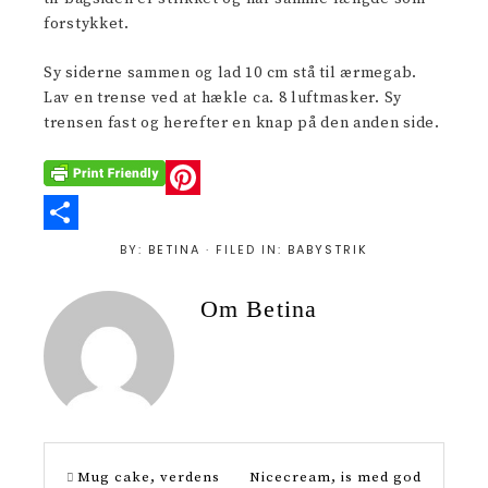
forstykket.
Sy siderne sammen og lad 10 cm stå til ærmegab.
Lav en trense ved at hækle ca. 8 luftmasker. Sy
trensen fast og herefter en knap på den anden side.
P
i
S
BY:
BETINA
· FILED IN:
BABYSTRIK
n
h
Om
Betina
t
a
e
r
r
e
e
s
Mug cake, verdens
Nicecream, is med god