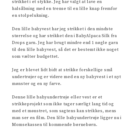
strikket i et stykke. Jeg har valgt at lave en
halsåbning med en trense til en lille knap fremfor
en stolpelukning.
Den lille babyvest har jeg strikket i den mindste
størrelse og har strikket den i BabyAlpaca Silk fra
Drops garn. Jeg har brugt mindre end 1 nøgle garn
til den lille babyvest, så det er bestemt ikke noget
som vælter budgettet.
Jeg er blevet lidt bidt at strikke forskellige små
undertrøjer og er videre med en ny babyvest i et nyt
mønster og en ny farve.
Denne lille babyundertrøje eller vest er et
strikkeprojekt som ikke tager særligt lang tid og
med et mønstret, som sagtens kan strikkes, mens
man ser en film. Den lille babyundertrøje ligger nu i
Momsekassen til kommende børnebørn.