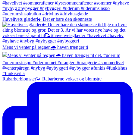
Havelivets glæder💫 Det er bare den skønneste
Mens vi venter på regnen🌧️ haven trænger ti
Rabarberblomster💫 Rabarberne vokser og blomstre