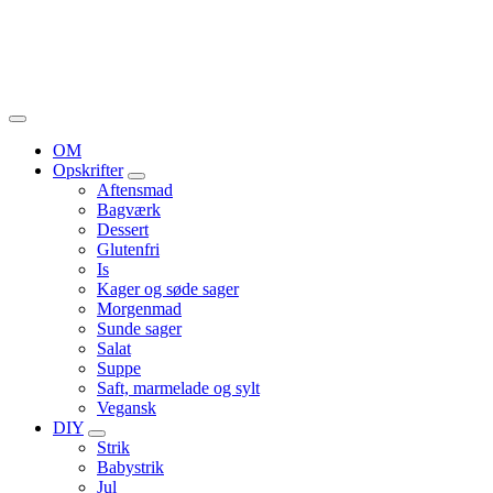
OM
Opskrifter
Aftensmad
Bagværk
Dessert
Glutenfri
Is
Kager og søde sager
Morgenmad
Sunde sager
Salat
Suppe
Saft, marmelade og sylt
Vegansk
DIY
Strik
Babystrik
Jul