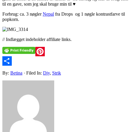
til en gave, som jeg skal bruge min til ♥
Forbrug: ca. 3 nøgler
Nepal
fra Drops og 1 nøgle kontrastfarve til
popkorn.
// Indlægget indeholder affiliate links.
Pinterest
Share
By:
Betina
· Filed In:
Diy
,
Strik