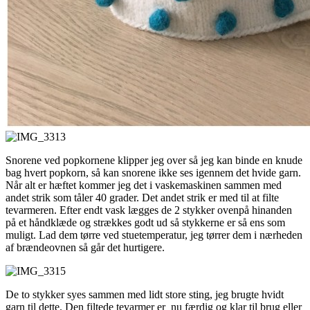
Snorene ved popkornene klipper jeg over så jeg kan binde en knude
bag hvert popkorn, så kan snorene ikke ses igennem det hvide garn.
Når alt er hæftet kommer jeg det i vaskemaskinen sammen med
andet strik som tåler 40 grader. Det andet strik er med til at filte
tevarmeren. Efter endt vask lægges de 2 stykker ovenpå hinanden
på et håndklæde og strækkes godt ud så stykkerne er så ens som
muligt. Lad dem tørre ved stuetemperatur, jeg tørrer dem i nærheden
af brændeovnen så går det hurtigere.
De to stykker syes sammen med lidt store sting, jeg brugte hvidt
garn til dette. Den filtede tevarmer er nu færdig og klar til brug eller