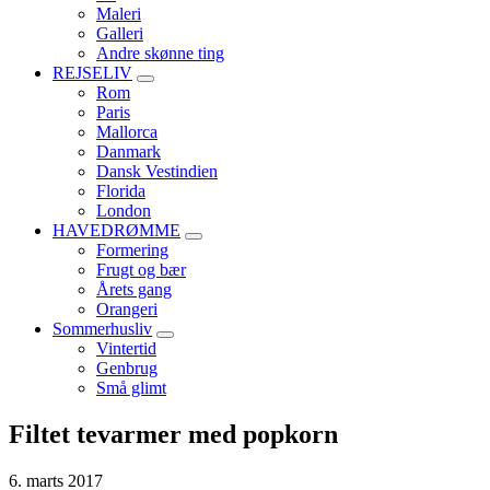
Maleri
Galleri
Andre skønne ting
REJSELIV
Rom
Paris
Mallorca
Danmark
Dansk Vestindien
Florida
London
HAVEDRØMME
Formering
Frugt og bær
Årets gang
Orangeri
Sommerhusliv
Vintertid
Genbrug
Små glimt
Filtet tevarmer med popkorn
6. marts 2017