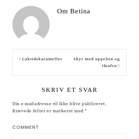
n
h
Om
Betina
t
a
e
r
r
e
e
s
Lakridskarameller
Skyr med appelsin og
t
thiafrø
SKRIV ET SVAR
Din e-mailadresse vil ikke blive publiceret.
Krævede felter er markeret med
*
COMMENT