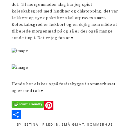
det. Til morgenmaden idag har jeg spist
køleskabsgrød med hindbær og chiatopping, det var
lækkert og nye opskrifter skal afprøves snart.
Køleskabsgrød er lækkert og en dejlig nem måde at
tilberede morgenmad på og så er der også mange
sunde ting i. Det er jeg fan af ♥
Hende her elsker også forårshygge i sommerhuset
og er med i alt♥
P
i
S
BY:
BETINA
· FILED IN:
SMÅ GLIMT
,
SOMMERHUS