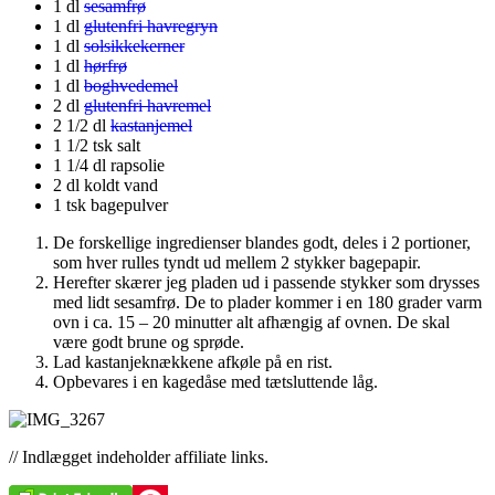
1 dl
sesamfrø
1 dl
glutenfri havregryn
1 dl
solsikkekerner
1 dl
hørfrø
1 dl
boghvedemel
2 dl
glutenfri havremel
2 1/2 dl
kastanjemel
1 1/2 tsk salt
1 1/4 dl rapsolie
2 dl koldt vand
1 tsk bagepulver
De forskellige ingredienser blandes godt, deles i 2 portioner,
som hver rulles tyndt ud mellem 2 stykker bagepapir.
Herefter skærer jeg pladen ud i passende stykker som drysses
med lidt sesamfrø. De to plader kommer i en 180 grader varm
ovn i ca. 15 – 20 minutter alt afhængig af ovnen. De skal
være godt brune og sprøde.
Lad kastanjeknækkene afkøle på en rist.
Opbevares i en kagedåse med tætsluttende låg.
// Indlægget indeholder affiliate links.