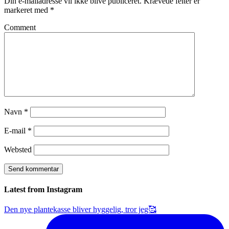
Din e-mailadresse vil ikke blive publiceret.
Krævede felter er
markeret med
*
Comment
Navn
*
E-mail
*
Websted
Latest from Instagram
Den nye plantekasse bliver hyggelig, tror jeg🥰