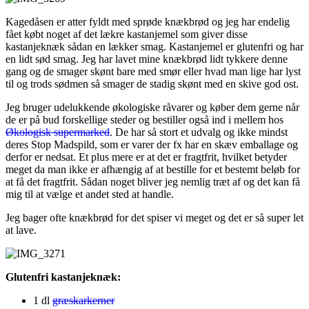
Kagedåsen er atter fyldt med sprøde knækbrød og jeg har endelig
fået købt noget af det lækre kastanjemel som giver disse
kastanjeknæk sådan en lækker smag. Kastanjemel er glutenfri og har
en lidt sød smag. Jeg har lavet mine knækbrød lidt tykkere denne
gang og de smager skønt bare med smør eller hvad man lige har lyst
til og trods sødmen så smager de stadig skønt med en skive god ost.
Jeg bruger udelukkende økologiske råvarer og køber dem gerne når
de er på bud forskellige steder og bestiller også ind i mellem hos
Økologisk supermarked
. De har så stort et udvalg og ikke mindst
deres Stop Madspild, som er varer der fx har en skæv emballage og
derfor er nedsat. Et plus mere er at det er fragtfrit, hvilket betyder
meget da man ikke er afhængig af at bestille for et bestemt beløb for
at få det fragtfrit. Sådan noget bliver jeg nemlig træt af og det kan få
mig til at vælge et andet sted at handle.
Jeg bager ofte knækbrød for det spiser vi meget og det er så super let
at lave.
Glutenfri kastanjeknæk:
1 dl
græskarkerner