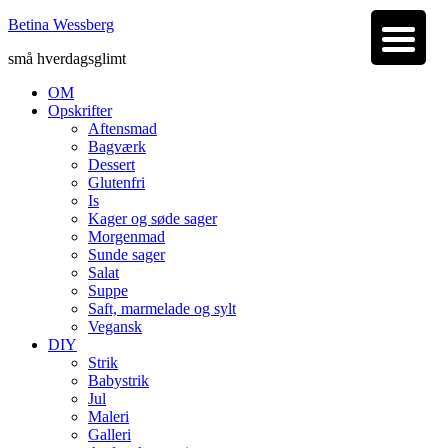
Betina Wessberg
små hverdagsglimt
OM
Opskrifter
Aftensmad
Bagværk
Dessert
Glutenfri
Is
Kager og søde sager
Morgenmad
Sunde sager
Salat
Suppe
Saft, marmelade og sylt
Vegansk
DIY
Strik
Babystrik
Jul
Maleri
Galleri