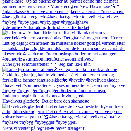
Uderum💫 Vi har aldrig fortrudt at vi fik lukket
Lune lyse sommeraftener🌞🌞 Jeg kan ikke få n
Havelivets glæder💫 Det er bare den skønneste
Mens vi venter på regnen🌧️ haven trænger ti