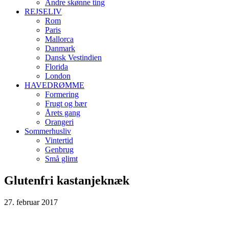
Andre skønne ting
REJSELIV
Rom
Paris
Mallorca
Danmark
Dansk Vestindien
Florida
London
HAVEDRØMME
Formering
Frugt og bær
Årets gang
Orangeri
Sommerhusliv
Vintertid
Genbrug
Små glimt
Glutenfri kastanjeknæk
27. februar 2017