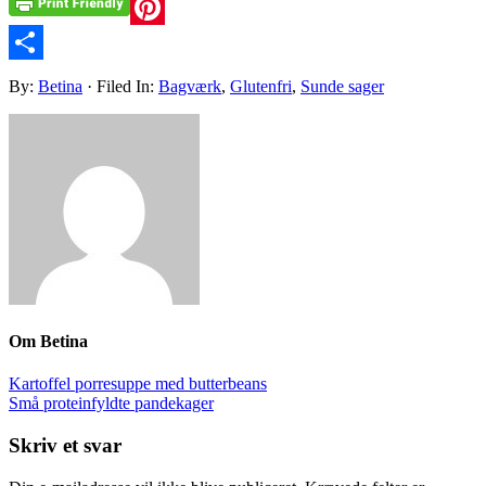
Pinterest
Share
By:
Betina
· Filed In:
Bagværk
,
Glutenfri
,
Sunde sager
Om
Betina
Kartoffel porresuppe med butterbeans
Små proteinfyldte pandekager
Skriv et svar