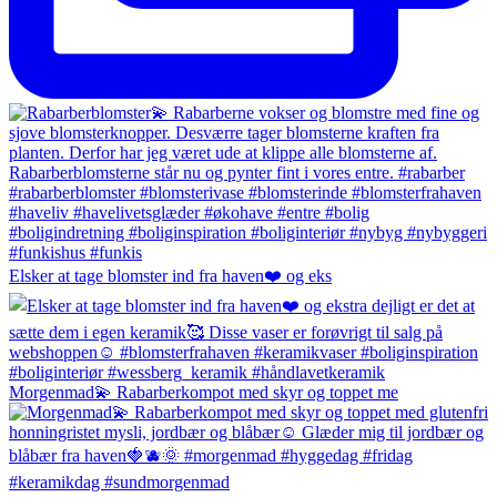
Elsker at tage blomster ind fra haven❤️ og eks
Morgenmad💫 Rabarberkompot med skyr og toppet me