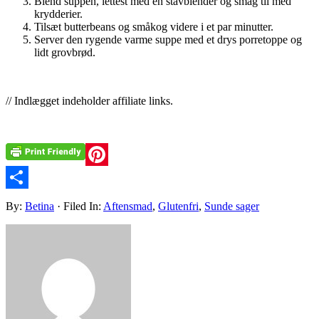
Blend suppen, lettest med en stavblender og smag til med
krydderier.
Tilsæt butterbeans og småkog videre i et par minutter.
Server den rygende varme suppe med et drys porretoppe og
lidt grovbrød.
// Indlægget indeholder affiliate links.
Pinterest
Share
By:
Betina
· Filed In:
Aftensmad
,
Glutenfri
,
Sunde sager