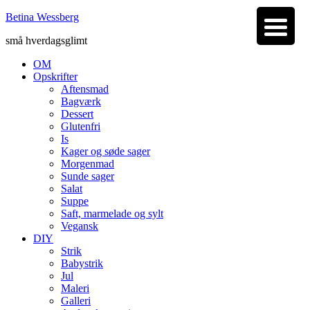
Betina Wessberg
små hverdagsglimt
OM
Opskrifter
Aftensmad
Bagværk
Dessert
Glutenfri
Is
Kager og søde sager
Morgenmad
Sunde sager
Salat
Suppe
Saft, marmelade og sylt
Vegansk
DIY
Strik
Babystrik
Jul
Maleri
Galleri