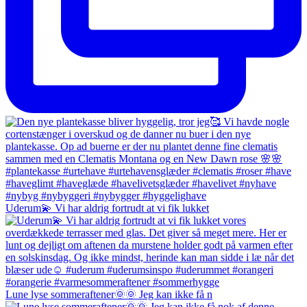
Uderum💫 Vi har aldrig fortrudt at vi fik lukket
Lune lyse sommeraftener🌞🌞 Jeg kan ikke få n