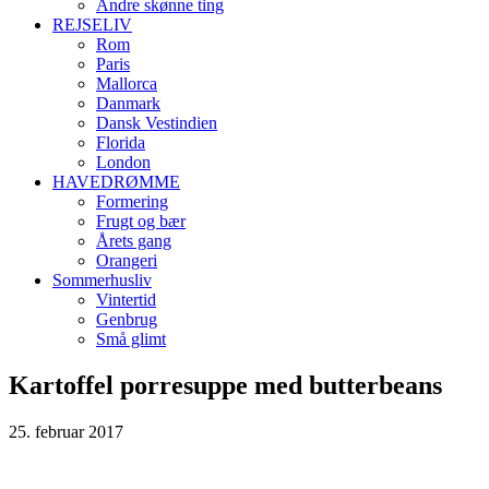
Andre skønne ting
REJSELIV
Rom
Paris
Mallorca
Danmark
Dansk Vestindien
Florida
London
HAVEDRØMME
Formering
Frugt og bær
Årets gang
Orangeri
Sommerhusliv
Vintertid
Genbrug
Små glimt
Kartoffel porresuppe med butterbeans
25. februar 2017