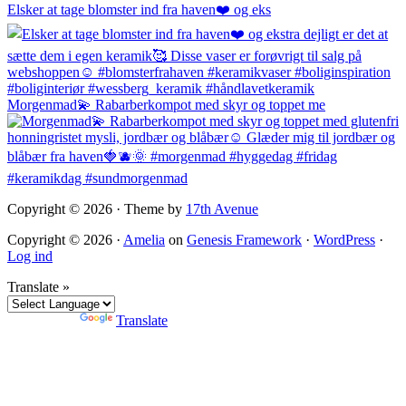
Elsker at tage blomster ind fra haven❤️ og eks
Morgenmad💫 Rabarberkompot med skyr og toppet me
Copyright © 2026 · Theme by
17th Avenue
Copyright © 2026 ·
Amelia
on
Genesis Framework
·
WordPress
·
Log ind
Translate »
Powered by
Translate