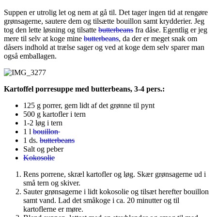
Suppen er utrolig let og nem at gå til. Det tager ingen tid at rengøre
grønsagerne, sautere dem og tilsætte bouillon samt krydderier. Jeg
tog den lette løsning og tilsatte
butterbeans
fra dåse. Egentlig er jeg
mere til selv at koge mine
butterbeans
, da der er meget snak om
dåsers indhold at trælse sager og ved at koge dem selv sparer man
også emballagen.
Kartoffel porresuppe med butterbeans, 3-4 pers.:
125 g porrer, gem lidt af det grønne til pynt
500 g kartofler i tern
1-2 løg i tern
1 l
bouillon
1 ds.
butterbeans
Salt og peber
Kokosolie
Rens porrene, skræl kartofler og løg. Skær grønsagerne ud i
små tern og skiver.
Sauter grønsagerne i lidt kokosolie og tilsæt herefter bouillon
samt vand. Lad det småkoge i ca. 20 minutter og til
kartoflerne er møre.