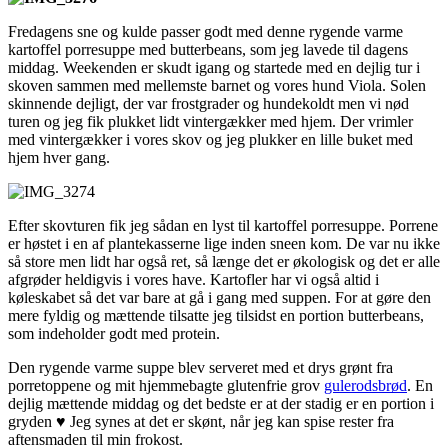
Fredagens sne og kulde passer godt med denne rygende varme
kartoffel porresuppe med butterbeans, som jeg lavede til dagens
middag. Weekenden er skudt igang og startede med en dejlig tur i
skoven sammen med mellemste barnet og vores hund Viola. Solen
skinnende dejligt, der var frostgrader og hundekoldt men vi nød
turen og jeg fik plukket lidt vintergækker med hjem. Der vrimler
med vintergækker i vores skov og jeg plukker en lille buket med
hjem hver gang.
Efter skovturen fik jeg sådan en lyst til kartoffel porresuppe. Porrene
er høstet i en af plantekasserne lige inden sneen kom. De var nu ikke
så store men lidt har også ret, så længe det er økologisk og det er alle
afgrøder heldigvis i vores have. Kartofler har vi også altid i
køleskabet så det var bare at gå i gang med suppen. For at gøre den
mere fyldig og mættende tilsatte jeg tilsidst en portion butterbeans,
som indeholder godt med protein.
Den rygende varme suppe blev serveret med et drys grønt fra
porretoppene og mit hjemmebagte glutenfrie grov
gulerodsbrød
. En
dejlig mættende middag og det bedste er at der stadig er en portion i
gryden ♥ Jeg synes at det er skønt, når jeg kan spise rester fra
aftensmaden til min frokost.