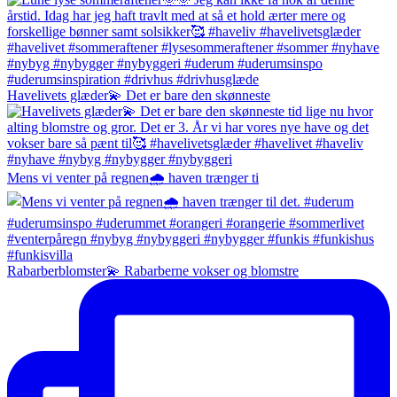
Havelivets glæder💫 Det er bare den skønneste
Mens vi venter på regnen🌧️ haven trænger ti
Rabarberblomster💫 Rabarberne vokser og blomstre