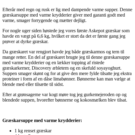
Efterår med regn og rusk er lig med dampende varme supper. Denne
græskarsuppe med varme krydderier giver med garanti godt med
varme, smager forrygende og mætter dejligt.
For nogle uger siden høstede jeg vores første Askepot græskar som
havde en vægt på 6,6 kg, hvilket er stort da det er første gang jeg
prøver at dyrke græskar.
Da græskaret var rengjort havde jeg både græskarmos og tern til
mange retter. En del af græskaret brugte jeg til denne græskarsuppe
med varme krydderier og en lækker topping af ristede
græskarkerner, Discovery æbletern og en skefuld soyayoghurt.
Suppen smager skønt og for at give den mere fylde tilsatte jeg ekstra
proteiner i form af en dåse limabønner. Bønnerne kan man vælge at
blende med eller tilsætte til sidst.
Efter at grønsagerne var kogt møre tog jeg gurkemejeroden op og
blendede suppen, hvorefter bønnerne og kokosmælken blev tilsat.
Græskarsuppe med varme krydderier:
1 kg renset græskar