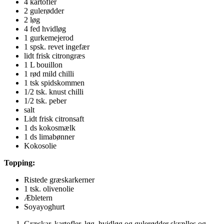
4 kartofler
2 gulerødder
2 løg
4 fed hvidløg
1 gurkemejerod
1 spsk. revet ingefær
lidt frisk citrongræs
1 L bouillon
1 rød mild chilli
1 tsk spidskommen
1/2 tsk. knust chilli
1/2 tsk. peber
salt
Lidt frisk citronsaft
1 ds kokosmælk
1 ds limabønner
Kokosolie
Topping:
Ristede græskarkerner
1 tsk. olivenolie
Æbletern
Soyayoghurt
Græskar, kartofler, løg, hvidløg og gulerødder skrælles og