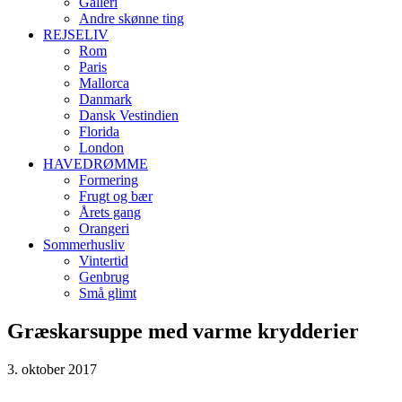
Galleri
Andre skønne ting
REJSELIV
Rom
Paris
Mallorca
Danmark
Dansk Vestindien
Florida
London
HAVEDRØMME
Formering
Frugt og bær
Årets gang
Orangeri
Sommerhusliv
Vintertid
Genbrug
Små glimt
Græskarsuppe med varme krydderier
3. oktober 2017