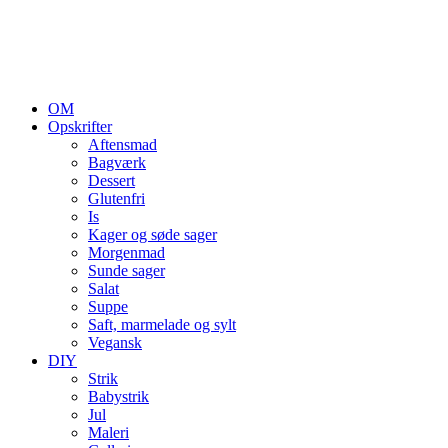
OM
Opskrifter
Aftensmad
Bagværk
Dessert
Glutenfri
Is
Kager og søde sager
Morgenmad
Sunde sager
Salat
Suppe
Saft, marmelade og sylt
Vegansk
DIY
Strik
Babystrik
Jul
Maleri