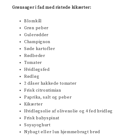
Grønsager i fad med ristede kikærter:
Blomkål
Grøn peber
Gulerødder
Champignon
Søde kartofler
Rødbeder
Tomater
Hvidløgsfed
Rødløg
2 dåser hakkede tomater
Frisk citrontimian
Paprika, salt og peber
Kikærter
Hvidløgsolie af olivenolie og 4 fed hvidløg
Frisk babyspinat
Soyayoghurt
Nybagt eller lun hjemmebragt brød