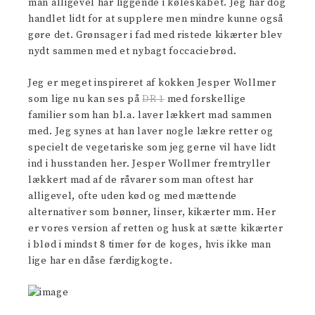
man alligevel har liggende i køleskabet. Jeg har dog
handlet lidt for at supplere men mindre kunne også
gøre det. Grønsager i fad med ristede kikærter blev
nydt sammen med et nybagt foccaciebrød.
Jeg er meget inspireret af kokken Jesper Wollmer
som lige nu kan ses på
DR 1
med forskellige
familier som han bl.a. laver lækkert mad sammen
med. Jeg synes at han laver nogle lækre retter og
specielt de vegetariske som jeg gerne vil have lidt
ind i husstanden her. Jesper Wollmer fremtryller
lækkert mad af de råvarer som man oftest har
alligevel, ofte uden kød og med mættende
alternativer som bønner, linser, kikærter mm. Her
er vores version af retten og husk at sætte kikærter
i blød i mindst 8 timer før de koges, hvis ikke man
lige har en dåse færdigkogte.