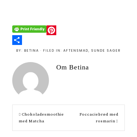
P
i
S
BY:
BETINA
· FILED IN:
AFTENSMAD
,
SUNDE SAGER
n
h
Om
Betina
t
a
e
r
r
e
e
s
Chokoladesmoothie
Foccaciebrød med
t
med Matcha
rosmarin