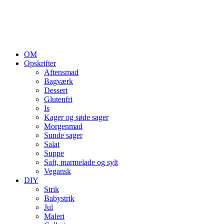
OM
Opskrifter
Aftensmad
Bagværk
Dessert
Glutenfri
Is
Kager og søde sager
Morgenmad
Sunde sager
Salat
Suppe
Saft, marmelade og sylt
Vegansk
DIY
Strik
Babystrik
Jul
Maleri