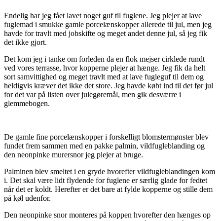
Endelig har jeg fået lavet noget guf til fuglene. Jeg plejer at lave
fuglemad i smukke gamle porcelænskopper allerede til jul, men jeg
havde for travlt med jobskifte og meget andet denne jul, så jeg fik
det ikke gjort.
Det kom jeg i tanke om forleden da en flok mejser cirklede rundt
ved vores terrasse, hvor kopperne plejer at hænge. Jeg fik da helt
sort samvittighed og meget travlt med at lave fugleguf til dem og
heldigvis kræver det ikke det store. Jeg havde købt ind til det før jul
for det var på listen over julegøremål, men gik desværre i
glemmebogen.
De gamle fine porcelænskopper i forskelligt blomstermønster blev
fundet frem sammen med en pakke palmin, vildfugleblanding og
den neonpinke murersnor jeg plejer at bruge.
Palminen blev smeltet i en gryde hvorefter vildfugleblandingen kom
i. Det skal være lidt flydende for fuglene er særlig glade for fedtet
når det er koldt. Herefter er det bare at fylde kopperne og stille dem
på køl udenfor.
Den neonpinke snor monteres på koppen hvorefter den hænges op