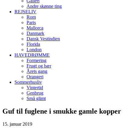
Galleri
Andre skønne ting
REJSELIV
Rom
Paris
Mallorca
Danmark
Dansk Vestindien
Florida
London
HAVEDRØMME
Formering
Frugt og bær
Årets gang
Orangeri
Sommerhusliv
Vintertid
Genbrug
Små glimt
Guf til fuglene i smukke gamle kopper
15. januar 2019