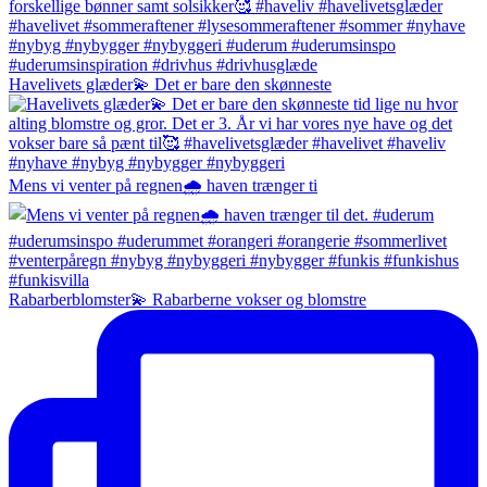
Havelivets glæder💫 Det er bare den skønneste
Mens vi venter på regnen🌧️ haven trænger ti
Rabarberblomster💫 Rabarberne vokser og blomstre