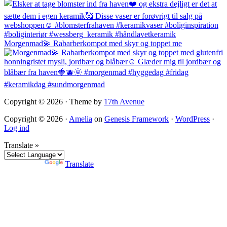
Morgenmad💫 Rabarberkompot med skyr og toppet me
Copyright © 2026 · Theme by
17th Avenue
Copyright © 2026 ·
Amelia
on
Genesis Framework
·
WordPress
·
Log ind
Translate »
Powered by
Translate