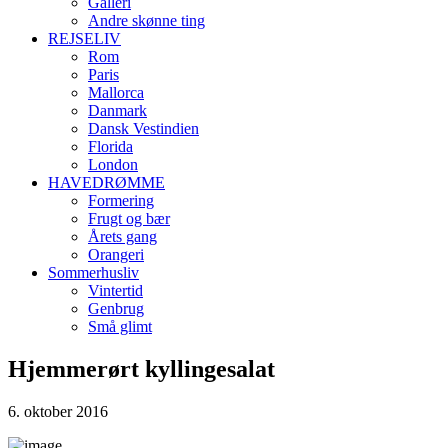
Galleri
Andre skønne ting
REJSELIV
Rom
Paris
Mallorca
Danmark
Dansk Vestindien
Florida
London
HAVEDRØMME
Formering
Frugt og bær
Årets gang
Orangeri
Sommerhusliv
Vintertid
Genbrug
Små glimt
Hjemmerørt kyllingesalat
6. oktober 2016