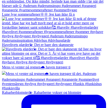
Lune lyse sommeraftener🌞🌞 Jeg kan ikke få n
Havelivets glæder💫 Det er bare den skønneste
Mens vi venter på regnen🌧️ haven trænger ti
Rabarberblomster💫 Rabarberne vokser og blomstre