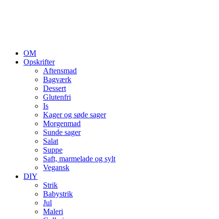
OM
Opskrifter
Aftensmad
Bagværk
Dessert
Glutenfri
Is
Kager og søde sager
Morgenmad
Sunde sager
Salat
Suppe
Saft, marmelade og sylt
Vegansk
DIY
Strik
Babystrik
Jul
Maleri