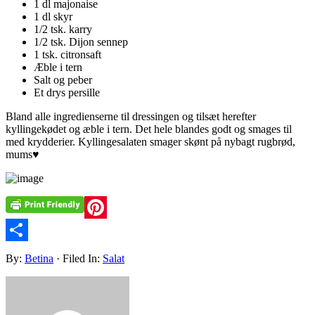
1 dl majonaise
1 dl skyr
1/2 tsk. karry
1/2 tsk. Dijon sennep
1 tsk. citronsaft
Æble i tern
Salt og peber
Et drys persille
Bland alle ingredienserne til dressingen og tilsæt herefter
kyllingekødet og æble i tern. Det hele blandes godt og smages til
med krydderier. Kyllingesalaten smager skønt på nybagt rugbrød,
mums♥
Pinterest
Share
By:
Betina
· Filed In:
Salat