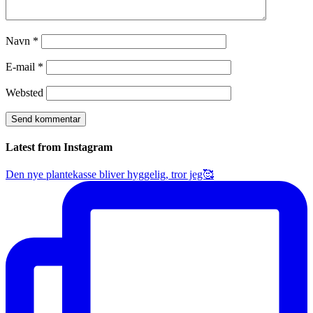
Navn
*
E-mail
*
Websted
Latest from Instagram
Den nye plantekasse bliver hyggelig, tror jeg🥰