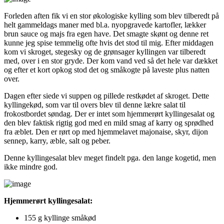
Forleden aften fik vi en stor økologiske kylling som blev tilberedt på
helt gammeldags maner med bl.a. nyopgravede kartofler, lækker
brun sauce og majs fra egen have. Det smagte skønt og denne ret
kunne jeg spise temmelig ofte hvis det stod til mig. Efter middagen
kom vi skroget, stegesky og de grønsager kyllingen var tilberedt
med, over i en stor gryde. Der kom vand ved så det hele var dækket
og efter et kort opkog stod det og småkogte på laveste plus natten
over.
Dagen efter siede vi suppen og pillede restkødet af skroget. Dette
kyllingekød, som var til overs blev til denne lækre salat til
frokostbordet søndag. Der er intet som hjemmerørt kyllingesalat og
den blev faktisk rigtig god med en mild smag af karry og sprødhed
fra æblet. Den er rørt op med hjemmelavet majonaise, skyr, dijon
sennep, karry, æble, salt og peber.
Denne kyllingesalat blev meget findelt pga. den lange kogetid, men
ikke mindre god.
Hjemmerørt kyllingesalat:
155 g kyllinge småkød