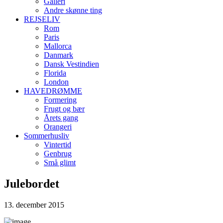
Galleri
Andre skønne ting
REJSELIV
Rom
Paris
Mallorca
Danmark
Dansk Vestindien
Florida
London
HAVEDRØMME
Formering
Frugt og bær
Årets gang
Orangeri
Sommerhusliv
Vintertid
Genbrug
Små glimt
Julebordet
13. december 2015