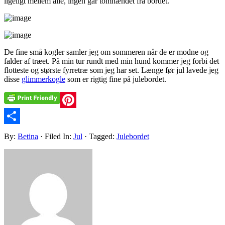
ligeligt mellem alle, ingen går tomhændet fra bordet.
De fine små kogler samler jeg om sommeren når de er modne og
falder af træet. På min tur rundt med min hund kommer jeg forbi det
flotteste og største fyrretræ som jeg har set. Længe før jul lavede jeg
disse
glimmerkogle
som er rigtig fine på julebordet.
Pinterest
Share
By:
Betina
· Filed In:
Jul
· Tagged:
Julebordet