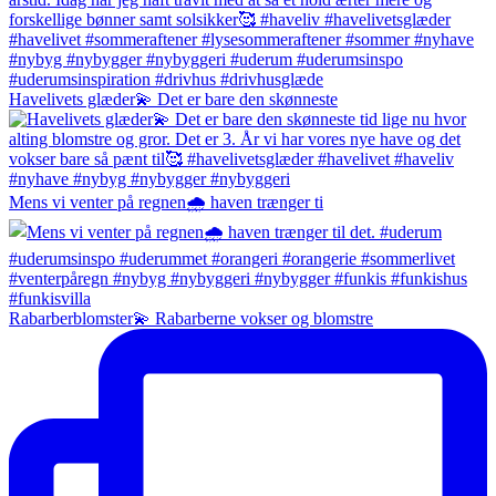
Havelivets glæder💫 Det er bare den skønneste
Mens vi venter på regnen🌧️ haven trænger ti
Rabarberblomster💫 Rabarberne vokser og blomstre