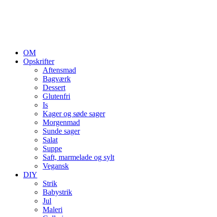
OM
Opskrifter
Aftensmad
Bagværk
Dessert
Glutenfri
Is
Kager og søde sager
Morgenmad
Sunde sager
Salat
Suppe
Saft, marmelade og sylt
Vegansk
DIY
Strik
Babystrik
Jul
Maleri