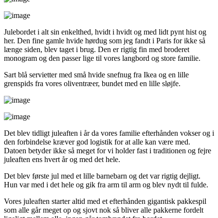
Julebordet i alt sin enkelthed, hvidt i hvidt og med lidt pynt hist og
her. Den fine gamle hvide hørdug som jeg fandt i Paris for ikke så
længe siden, blev taget i brug. Den er rigtig fin med broderet
monogram og den passer lige til vores langbord og store familie.
Sart blå servietter med små hvide snefnug fra Ikea og en lille
grenspids fra vores oliventræer, bundet med en lille sløjfe.
Det blev tidligt juleaften i år da vores familie efterhånden vokser og i
den forbindelse kræver god logistik for at alle kan være med.
Datoen betyder ikke så meget for vi holder fast i traditionen og fejre
juleaften ens hvert år og med det hele.
Det blev første jul med et lille barnebarn og det var rigtig dejligt.
Hun var med i det hele og gik fra arm til arm og blev nydt til fulde.
Vores juleaften starter altid med et efterhånden gigantisk pakkespil
som alle går meget op og sjovt nok så bliver alle pakkerne fordelt