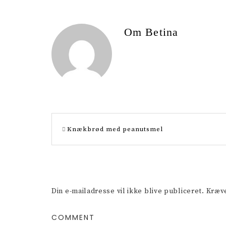
t
a
e
r
Om
Betina
r
e
e
s
t
Knækbrød med peanutsmel
Din e-mailadresse vil ikke blive publiceret.
Kræve
COMMENT