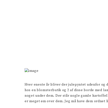
Hver eneste år bliver der julepyntet udenfor og d
hos en blomsterbutik og 2 af disse borde med lang
noget under dem. Der står nogle gamle kartoffelka
er meget øm over dem. Jeg må have dem ordnet lidt