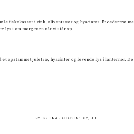
 fiskekasser i zink, oliventræer og hyacinter. Et cedertræ med 
er lys i om morgenen når vi står op.
t opstammet juletræ, hyacinter og levende lys i lanterner. De
BY:
BETINA
· FILED IN:
DIY
,
JUL