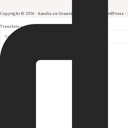
Copyright © 2026 ·
Amelia
on
Genesis Framework
·
WordPress
·
Translate »
Powered by
Translate