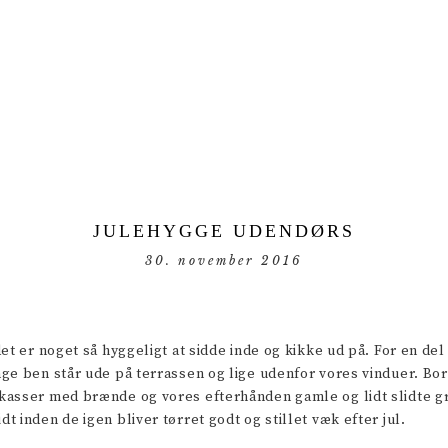
JULEHYGGE UDENDØRS
30. november 2016
et er noget så hyggeligt at sidde inde og kikke ud på. For en del
e ben står ude på terrassen og lige udenfor vores vinduer. Borden
sser med brænde og vores efterhånden gamle og lidt slidte grise
 inden de igen bliver tørret godt og stillet væk efter jul.