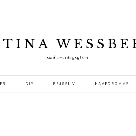
ETINA WESSBE
små hverdagsglimt
TER
DIY
REJSELIV
HAVEDRØMME