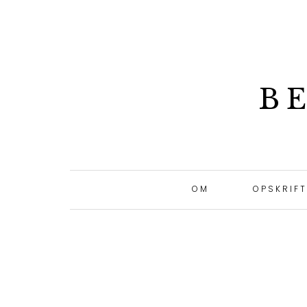
B
OM
OPSKRIF