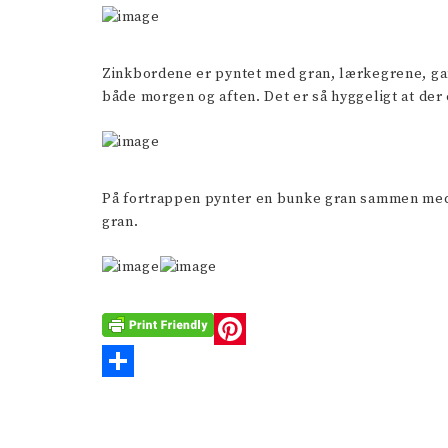
Zinkbordene er pyntet med gran, lærkegrene, gamle
både morgen og aften. Det er så hyggeligt at der 
På fortrappen pynter en bunke gran sammen med e
gran.
P
i
S
n
h