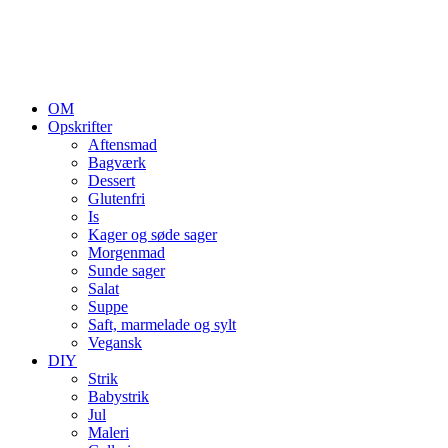
OM
Opskrifter
Aftensmad
Bagværk
Dessert
Glutenfri
Is
Kager og søde sager
Morgenmad
Sunde sager
Salat
Suppe
Saft, marmelade og sylt
Vegansk
DIY
Strik
Babystrik
Jul
Maleri