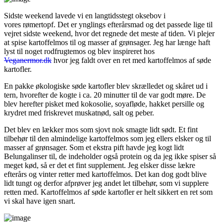
Sidste weekend lavede vi en langtidsstegt oksebov i
vores rømertopf. Det er ynglings efterårsmad og det passede lige til
vejret sidste weekend, hvor det regnede det meste af tiden. Vi plejer
at spise kartoffelmos til og masser af grønsager. Jeg har længe haft
lyst til noget rodfrugtemos og blev inspireret hos
Veganermor.dk
hvor jeg faldt over en ret med kartoffelmos af søde
kartofler.
En pakke økologiske søde kartofler blev skrælledet og skåret ud i
tern, hvorefter de kogte i ca. 20 minutter til de var godt møre. De
blev herefter pisket med kokosolie, soyafløde, hakket persille og
krydret med friskrevet muskatnød, salt og peber.
Det blev en lækker mos som sjovt nok smagte lidt sødt. Et fint
tilbehør til den almindelige kartoffelmos som jeg ellers elsker og til
masser af grønsager. Som et ekstra pift havde jeg kogt lidt
Belungalinser til, de indeholder også protein og da jeg ikke spiser så
meget kød, så er det et fint supplement. Jeg elsker disse lækre
efterårs og vinter retter med kartoffelmos. Det kan dog godt blive
lidt tungt og derfor afprøver jeg andet let tilbehør, som vi supplere
retten med. Kartoffelmos af søde kartofler er helt sikkert en ret som
vi skal have igen snart.