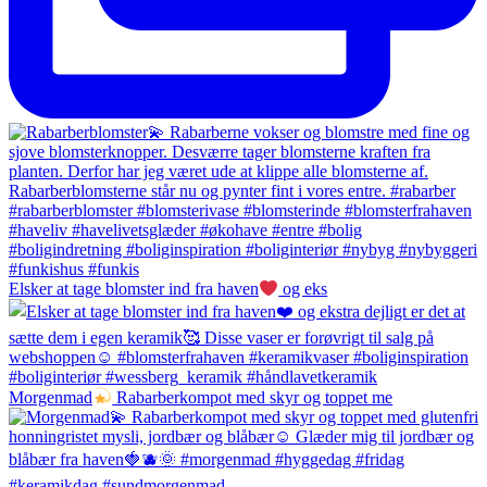
Elsker at tage blomster ind fra haven
og eks
Morgenmad
Rabarberkompot med skyr og toppet me