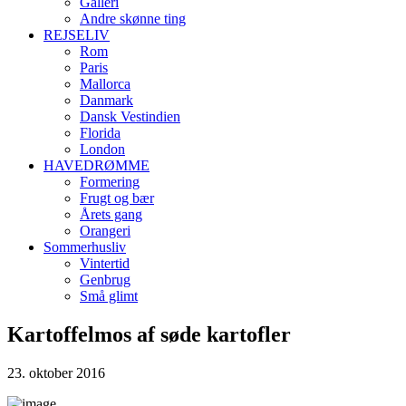
Galleri
Andre skønne ting
REJSELIV
Rom
Paris
Mallorca
Danmark
Dansk Vestindien
Florida
London
HAVEDRØMME
Formering
Frugt og bær
Årets gang
Orangeri
Sommerhusliv
Vintertid
Genbrug
Små glimt
Kartoffelmos af søde kartofler
23. oktober 2016