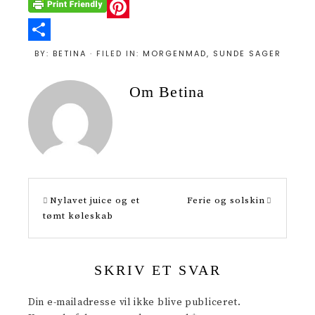
P
i
S
BY:
BETINA
· FILED IN:
MORGENMAD
,
SUNDE SAGER
n
h
Om
Betina
t
a
e
r
r
e
e
s
Nylavet juice og et
Ferie og solskin
t
tømt køleskab
SKRIV ET SVAR
Din e-mailadresse vil ikke blive publiceret.