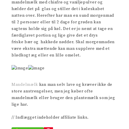
mandelmælk med chiafrø og vaniljepulver og
hælder det på glas og stiller det i køleskabet
natten over. Herefter har man en sund morgenmad
til 2 personer eller til 2 dage for grøden kan
sagtens holde sig på køl. Det er jo nemt at tage en
færdiglavet portion og lige give det et drys
friske bær og hakkede nødder. Skal morgenmaden
være ekstra mættende kan man supplere med et
blødkogt æg eller en lille omelet.
Mandelmælk
kan man selv lave og kræver ikke de
store anstrengelser, men jeg køber ofte
mandelmælk eller bruger den plantemælk som jeg
lige har.
// Indlægget indeholder affiliate links.