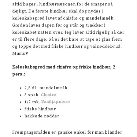
altid bager i hindbærsæsonen for de smager så
dejligt. De første hindbær skal dog nydes i
køleskabsgrød lavet af chiafrø og mandelmælk.
Grøden laves dagen før og står og trækker i
køleskabet natten over. Jeg laver altid rigelig så der
er til flere dage. Så er det bare at tage et glas frem
og toppe det med friske hindbær og valnøddebrud.
Mums♥
Køleskabsgrød med chiafrø og friske hindbær, 2
pers.:
2,5 dl mandelmælk
3 spsk.
Chiafrø
1/2 tsk.
Vaniljepulver
friske hindbær
hakkede nødder
Fremgangsmåden er ganske enkel for man blander