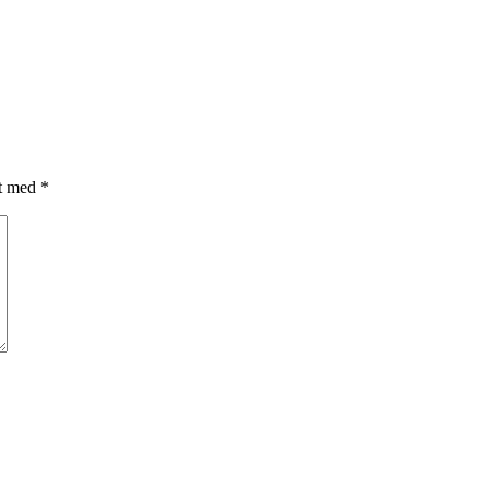
et med
*