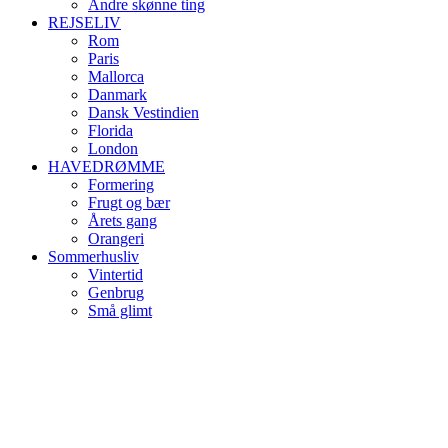
Andre skønne ting
REJSELIV
Rom
Paris
Mallorca
Danmark
Dansk Vestindien
Florida
London
HAVEDRØMME
Formering
Frugt og bær
Årets gang
Orangeri
Sommerhusliv
Vintertid
Genbrug
Små glimt