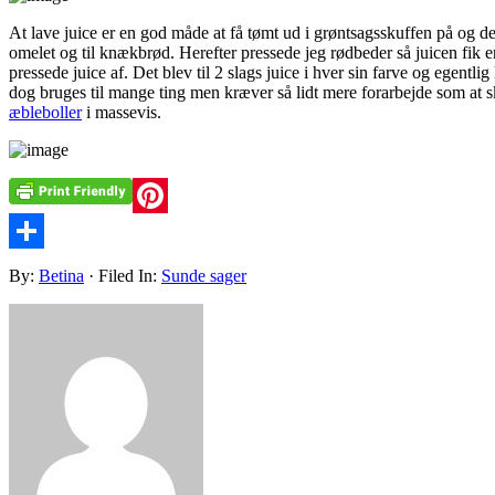
At lave juice er en god måde at få tømt ud i grøntsagsskuffen på og det
omelet og til knækbrød. Herefter pressede jeg rødbeder så juicen fik en 
pressede juice af. Det blev til 2 slags juice i hver sin farve og egent
dog bruges til mange ting men kræver så lidt mere forarbejde som at 
æbleboller
i massevis.
Pinterest
Share
By:
Betina
· Filed In:
Sunde sager