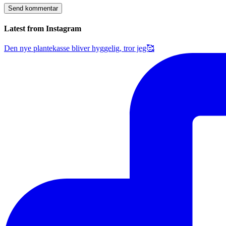
Latest from Instagram
Den nye plantekasse bliver hyggelig, tror jeg🥰