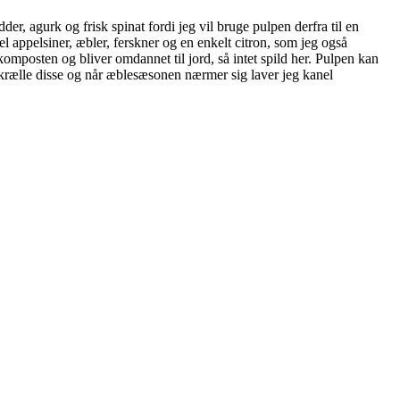
er, agurk og frisk spinat fordi jeg vil bruge pulpen derfra til en
el appelsiner, æbler, ferskner og en enkelt citron, som jeg også
 komposten og bliver omdannet til jord, så intet spild her. Pulpen kan
krælle disse og når æblesæsonen nærmer sig laver jeg kanel