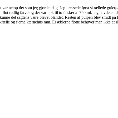
 var netop det som jeg gjorde idag. Jeg pressede først skrællede gulerødd
flot rødlig farve og der var nok til to flasker a’ 750 ml. Jeg havde en d
lig kunne det sagtens være blevet blandet. Resten af pulpen blev smidt på
skrælle og fjerne kærnehus mm. Er æblerne flotte behøver man ikke at s