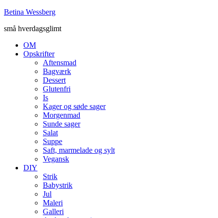
Betina Wessberg
små hverdagsglimt
OM
Opskrifter
Aftensmad
Bagværk
Dessert
Glutenfri
Is
Kager og søde sager
Morgenmad
Sunde sager
Salat
Suppe
Saft, marmelade og sylt
Vegansk
DIY
Strik
Babystrik
Jul
Maleri
Galleri