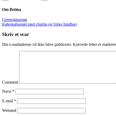
Om
Betina
Gremolatasmør
Køleskabsgrød med chiafrø og friske hindbær
Skriv et svar
Din e-mailadresse vil ikke blive publiceret.
Krævede felter er marker
Comment
Navn
*
E-mail
*
Websted