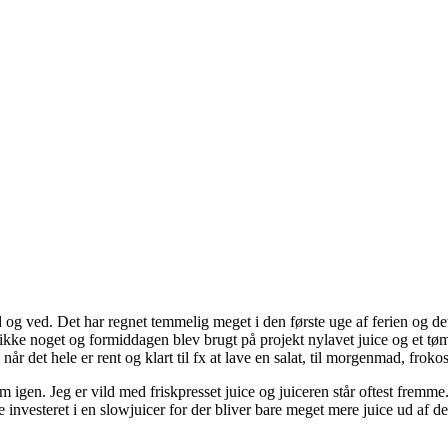
ed og ved. Det har regnet temmelig meget i den første uge af ferien og d
ikke noget og formiddagen blev brugt på projekt nylavet juice og et tømt
når det hele er rent og klart til fx at lave en salat, til morgenmad, froko
em igen. Jeg er vild med friskpresset juice og juiceren står oftest frem
 investeret i en slowjuicer for der bliver bare meget mere juice ud af det