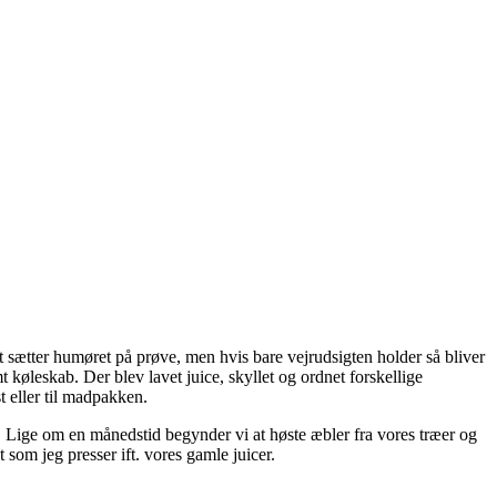
et sætter humøret på prøve, men hvis bare vejrudsigten holder så bliver
 køleskab. Der blev lavet juice, skyllet og ordnet forskellige
st eller til madpakken.
me. Lige om en månedstid begynder vi at høste æbler fra vores træer og
 som jeg presser ift. vores gamle juicer.