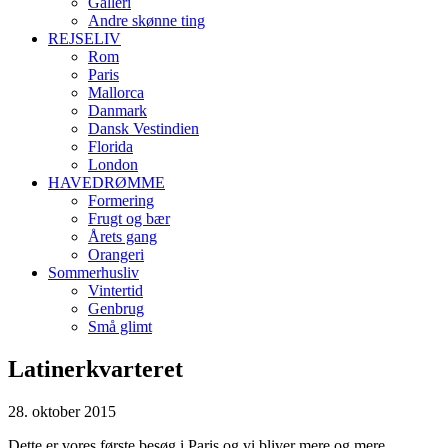
Galleri
Andre skønne ting
REJSELIV
Rom
Paris
Mallorca
Danmark
Dansk Vestindien
Florida
London
HAVEDRØMME
Formering
Frugt og bær
Årets gang
Orangeri
Sommerhusliv
Vintertid
Genbrug
Små glimt
Latinerkvarteret
28. oktober 2015
Dette er vores første besøg i Paris og vi bliver mere og mere