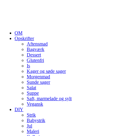
OM
Opskrifter
Aftensmad
Bagværk
Dessert
Glutenfri
Is
Kager og søde sager
Morgenmad
Sunde sager
Salat
Suppe
Saft, marmelade og sylt
Vegansk
DIY
Strik
Babystrik
Jul
Maleri