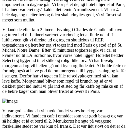
imponeret som dagene går. Vi bor på et dejligt hotel i hjertet af Paris,
i Latinerkvarteret også kaldet det femte Arrondissement. Vi har 4
hele dage og nætter her og tiden skal udnyttes godt, så vi får set så
meget som muligt.
Vi landede efter kun 2 timers flyvning i Charles de Gaulle lufthavn
og turen ind til Latinerkvarteret var rimelig let at finde ud af. I
lufthavnen gik vi direkte ud og tog en shuttlebus til RER
togstationen og herefter tog vi toget ind mod Paris og stod af på St.
Michel, Notre Dame. Efter 45 minutters togkørsel gik vi i ca. et
kvarter ud til LA Sorbonne, hvor vores hotel ligger. Hotellet hedder
Select og ligger ud til et stille og roligt lille torv. Vi har fravalgt
morgenmad og vil hellere gå ud i byen og finde det. At holde ferie er
for mig også at have god tid om morgenen til hyggelæsning og kaffe
i sengen. Derfor har vi taget en lille rejsedypkoger med så vi kan
lave kaffe. Morgenmad bliver som regel til brunch og så er vi
dækket godt ind indtil vi går ind et sted og får kaffe og måske en af
de lækre kager som man bliver fristet af overalt i Paris.
Vi var godt sultne da vi havde fundet vores hotel og var
indkvarteret. Vi fandt en cafe i området som var godt besøgt og var
så heldige at få et bord til 2. Menukortet hængte på væggene
forskellige stedet og var kun på fransk. Det var lidt sjovt og det er da