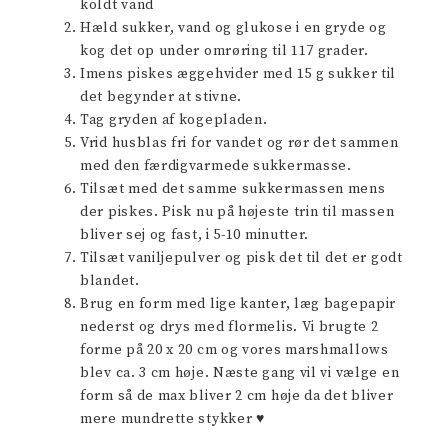
koldt vand
Hæld sukker, vand og glukose i en gryde og
kog det op under omrøring til 117 grader.
Imens piskes æggehvider med 15 g sukker til
det begynder at stivne.
Tag gryden af kogepladen.
Vrid husblas fri for vandet og rør det sammen
med den færdigvarmede sukkermasse.
Tilsæt med det samme sukkermassen mens
der piskes. Pisk nu på højeste trin til massen
bliver sej og fast, i 5-10 minutter.
Tilsæt vaniljepulver og pisk det til det er godt
blandet.
Brug en form med lige kanter, læg bagepapir
nederst og drys med flormelis. Vi brugte 2
forme på 20 x 20 cm og vores marshmallows
blev ca. 3 cm høje. Næste gang vil vi vælge en
form så de max bliver 2 cm høje da det bliver
mere mundrette stykker ♥