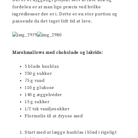
Det er et hyggeligt projekt selv at lave slik og
fordelen er at man lige præcis ved hvilke
ingredienser der er i. Dette er en stor portion og
passende da det taget lidt tid at lave.
Marshmallows med chokolade og lakrids:
5 blade husblas
250 g sukker
75 g vand
110 g glukose
140 g æggehvider
15 g sukker
1/2 tsk vaniljesukker
Flormelis til at drysse med
Start med at lægge husblas i blød i rigeligt