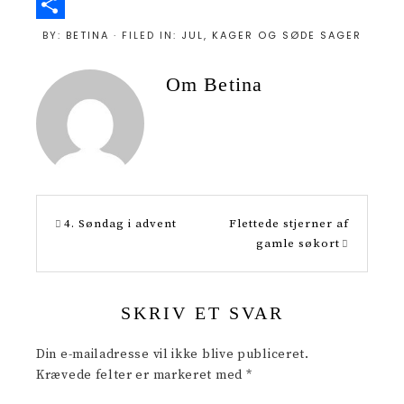
P
i
S
BY:
BETINA
· FILED IN:
JUL
,
KAGER OG SØDE SAGER
n
h
Om
Betina
t
a
e
r
r
e
e
s
4. Søndag i advent
Flettede stjerner af
t
gamle søkort
SKRIV ET SVAR
Din e-mailadresse vil ikke blive publiceret.
Krævede felter er markeret med
*