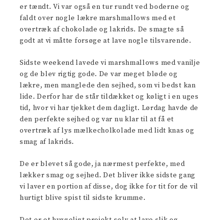
er tændt. Vi var også en tur rundt ved boderne og
faldt over nogle lækre marshmallows med et
overtræk af chokolade og lakrids. De smagte så
godt at vi måtte forsøge at lave nogle tilsvarende.
Sidste weekend lavede vi marshmallows med vanilje
og de blev rigtig gode. De var meget bløde og
lækre, men manglede den sejhed, som vi bedst kan
lide. Derfor har de står tildækket og køligt i en uges
tid, hvor vi har tjekket dem dagligt. Lørdag havde de
den perfekte sejhed og var nu klar til at få et
overtræk af lys mælkecholkolade med lidt knas og
smag af lakrids.
De er blevet så gode, ja nærmest perfekte, med
lækker smag og sejhed. Det bliver ikke sidste gang
vi laver en portion af disse, dog ikke for tit for de vil
hurtigt blive spist til sidste krumme.