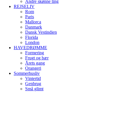
Andre skønne ting
REJSELIV
Rom
Paris
Mallorca
Danmark
Dansk Vestindien
Florida
London
HAVEDRØMME
Formering
Frugt og bær
Årets gang
Orangeri
Sommerhusliv
Vintertid
Genbrug
Små glimt