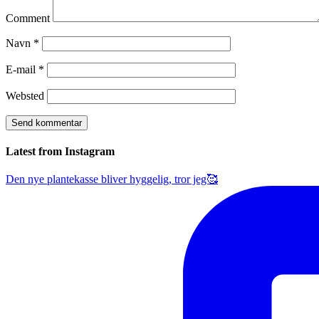
Comment
Navn
*
E-mail
*
Websted
Latest from Instagram
Den nye plantekasse bliver hyggelig, tror jeg🥰