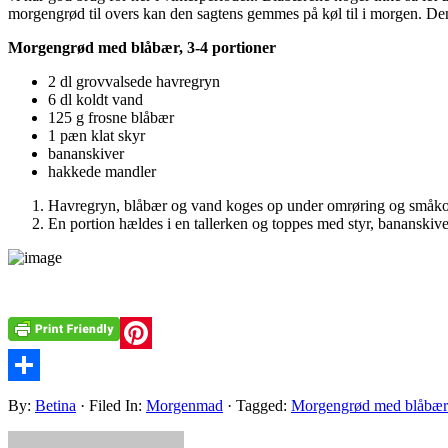
morgengrød til overs kan den sagtens gemmes på køl til i morgen. Den 
Morgengrød med blåbær, 3-4 portioner
2 dl grovvalsede havregryn
6 dl koldt vand
125 g frosne blåbær
1 pæn klat skyr
bananskiver
hakkede mandler
Havregryn, blåbær og vand koges op under omrøring og småkoger 
En portion hældes i en tallerken og toppes med styr, bananskiv
Pinterest
Share
By:
Betina
· Filed In:
Morgenmad
· Tagged:
Morgengrød med blåbær