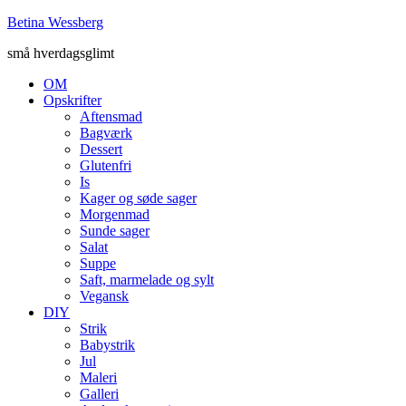
Betina Wessberg
små hverdagsglimt
OM
Opskrifter
Aftensmad
Bagværk
Dessert
Glutenfri
Is
Kager og søde sager
Morgenmad
Sunde sager
Salat
Suppe
Saft, marmelade og sylt
Vegansk
DIY
Strik
Babystrik
Jul
Maleri
Galleri