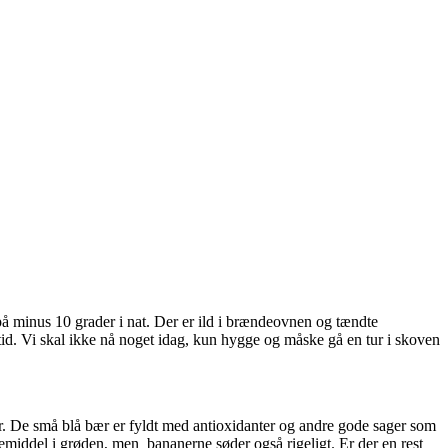
e på minus 10 grader i nat. Der er ild i brændeovnen og tændte
 tid. Vi skal ikke nå noget idag, kun hygge og måske gå en tur i skoven
er. De små blå bær er fyldt med antioxidanter og andre gode sager som
demiddel i grøden, men bananerne søder også rigeligt. Er der en rest