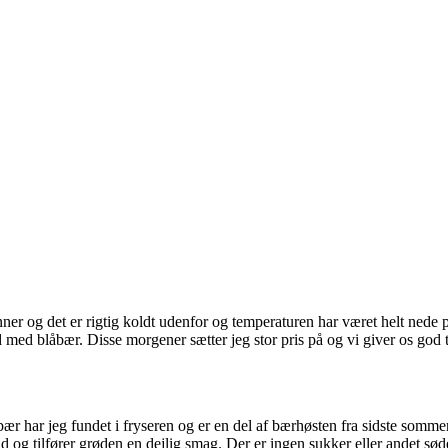
kinner og det er rigtig koldt udenfor og temperaturen har været helt ned
d med blåbær. Disse morgener sætter jeg stor pris på og vi giver os god
ær har jeg fundet i fryseren og er en del af bærhøsten fra sidste somm
ud og tilfører grøden en dejlig smag. Der er ingen sukker eller andet sø