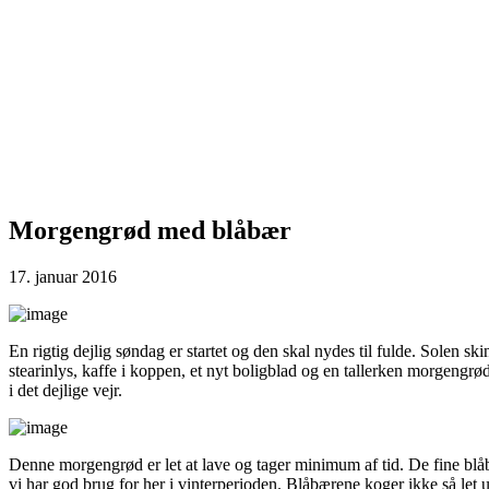
Morgengrød med blåbær
17. januar 2016
En rigtig dejlig søndag er startet og den skal nydes til fulde. Solen s
stearinlys, kaffe i koppen, et nyt boligblad og en tallerken morgengrø
i det dejlige vejr.
Denne morgengrød er let at lave og tager minimum af tid. De fine blåb
vi har god brug for her i vinterperioden. Blåbærene koger ikke så let 