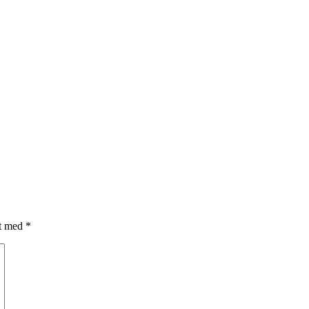
et med
*