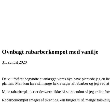
Ovnbagt rabarberkompot med vanilje
31. august 2020
Da vi i foråret begyndte at anlægge vores nye have plantede jeg en hel d
planten. Man kan lave så mange lækre sager af rabarber og jeg ved at e
Mine rabarberplanter er desværre ikke så store endnu så jeg er lidt f
Rabarberkompot smager så skønt og kan bruges til så mange forskellig