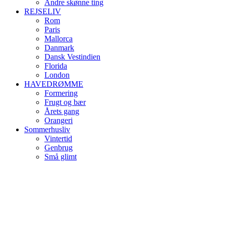
Andre skønne ting
REJSELIV
Rom
Paris
Mallorca
Danmark
Dansk Vestindien
Florida
London
HAVEDRØMME
Formering
Frugt og bær
Årets gang
Orangeri
Sommerhusliv
Vintertid
Genbrug
Små glimt