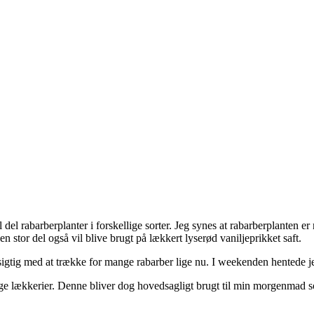
el rabarberplanter i forskellige sorter. Jeg synes at rabarberplanten er 
n stor del også vil blive brugt på lækkert lyserød vaniljeprikket saft.
orsigtig med at trække for mange rabarber lige nu. I weekenden hentede 
e lækkerier. Denne bliver dog hovedsagligt brugt til min morgenmad so