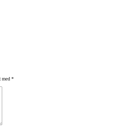
et med
*