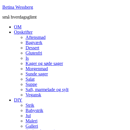
Betina Wessberg
små hverdagsglimt
OM
Opskrifter
Aftensmad
Bagværk
Dessert
Glutenfri
Is
Kager og søde sager
Morgenmad
Sunde sager
Salat
Suppe
Saft, marmelade og sylt
Vegansk
DIY
Strik
Babystrik
Jul
Maleri
Galleri