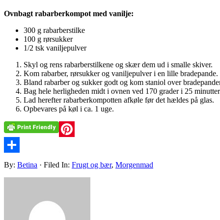
Ovnbagt rabarberkompot med vanilje:
300 g rabarberstilke
100 g rørsukker
1/2 tsk vaniljepulver
Skyl og rens rabarberstilkene og skær dem ud i smalle skiver.
Kom rabarber, rørsukker og vaniljepulver i en lille bradepande.
Bland rabarber og sukker godt og kom staniol over bradepande
Bag hele herligheden midt i ovnen ved 170 grader i 25 minutter
Lad herefter rabarberkompotten afkøle før det hældes på glas.
Opbevares på køl i ca. 1 uge.
Pinterest
Share
By:
Betina
· Filed In:
Frugt og bær
,
Morgenmad