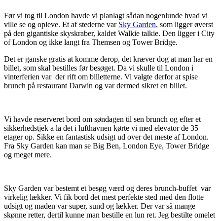
Før vi tog til London havde vi planlagt sådan nogenlunde hvad vi
ville se og opleve. Et af stederne var
Sky Garden
, som ligger øverst
på den gigantiske skyskraber, kaldet Walkie talkie. Den ligger i City
of London og ikke langt fra Themsen og Tower Bridge.
Det er ganske gratis at komme derop, det kræver dog at man har en
billet, som skal bestilles før besøget. Da vi skulle til London i
vinterferien var der rift om billetterne. Vi valgte derfor at spise
brunch på restaurant Darwin og var dermed sikret en billet.
Vi havde reserveret bord om søndagen til sen brunch og efter et
sikkerhedstjek a la det i lufthavnen kørte vi med elevator de 35
etager op. Sikke en fantastisk udsigt ud over det meste af London.
Fra Sky Garden kan man se Big Ben, London Eye, Tower Bridge
og meget mere.
Sky Garden var bestemt et besøg værd og deres brunch-buffet var
virkelig lækker. Vi fik bord det mest perfekte sted med den flotte
udsigt og maden var super, sund og lækker. Der var så mange
skønne retter, dertil kunne man bestille en lun ret. Jeg bestilte omelet