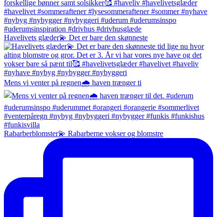
Havelivets glæder💫 Det er bare den skønneste
Mens vi venter på regnen🌧️ haven trænger ti
Rabarberblomster💫 Rabarberne vokser og blomstre