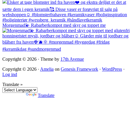
Morgenmad💫 Rabarberkompot med skyr og toppet me
Copyright © 2026 · Theme by
17th Avenue
Copyright © 2026 ·
Amelia
on
Genesis Framework
·
WordPress
·
Log ind
Translate »
Powered by
Translate