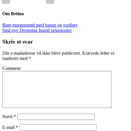
Om
Betina
Bagt morgengrød med banan og jordbær
Små nye Dronning Ingrid pelargonier
Skriv et svar
Din e-mailadresse vil ikke blive publiceret.
Krævede felter er
markeret med
*
Comment
Navn
*
E-mail
*