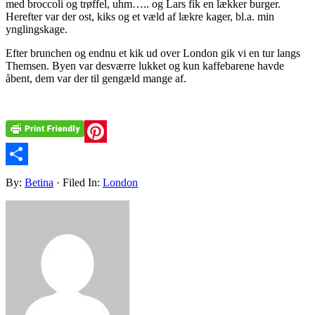
med broccoli og trøffel, uhm….. og Lars fik en lækker burger.
Herefter var der ost, kiks og et væld af lækre kager, bl.a. min
ynglingskage.
Efter brunchen og endnu et kik ud over London gik vi en tur langs
Themsen. Byen var desværre lukket og kun kaffebarene havde
åbent, dem var der til gengæld mange af.
Pinterest
Share
By:
Betina
· Filed In:
London