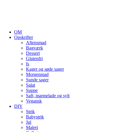
OM
Opskrifter
Aftensmad
Bagværk
Dessert
Glutenfri
Is
Kager og søde sager
Morgenmad
Sunde sager
Salat
Suppe
Saft, marmelade og sylt
Vegansk
DIY
Strik
Babystrik
Jul
Maleri