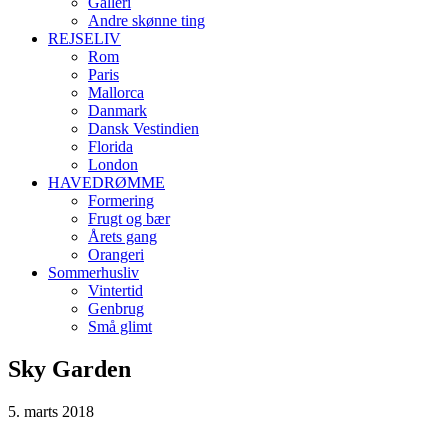
Galleri
Andre skønne ting
REJSELIV
Rom
Paris
Mallorca
Danmark
Dansk Vestindien
Florida
London
HAVEDRØMME
Formering
Frugt og bær
Årets gang
Orangeri
Sommerhusliv
Vintertid
Genbrug
Små glimt
Sky Garden
5. marts 2018